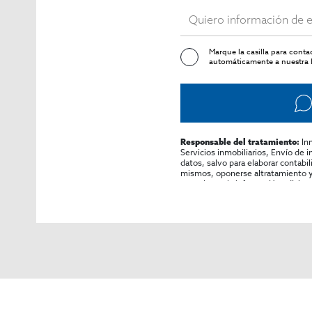
Marque la casilla para cont
automáticamente a nuestra l
In
Responsable del tratamiento:
Servicios inmobiliarios, Envío de 
datos, salvo para elaborar contabi
mismos, oponerse altratamiento y s
consultarse la información adicion