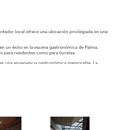
tador local ofrece una ubicación privilegiada en una
e en un éxito en la escena gastronómica de Palma.
o para residentes como para turistas.
recer una experiencia gastronómica memorable. La
n un destino turístico popular durante todo el año. Con
odo el mundo.
 nuestra experiencia en el mercado local y nuestro
io en esta emocionante ciudad.
icación privilegiada en Palma de Mallorca. ¡No dejes
ara ayudarte a hacer realidad tus ambiciones