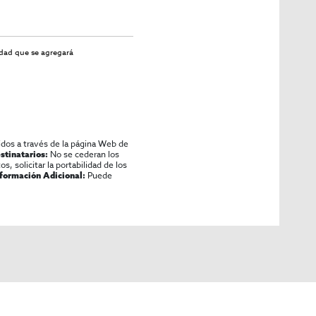
idad
que se agregará
idos a través de la página Web de
No se cederan los
stinatarios:
os, solicitar la portabilidad de los
Puede
nformación Adicional: