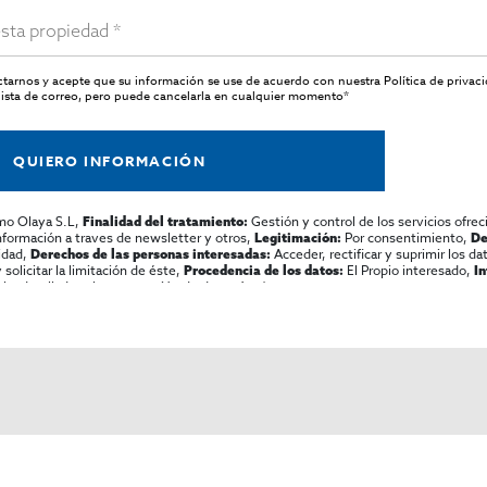
actarnos y acepte que su información se use de acuerdo con nuestra
Política de privac
ista de correo, pero puede cancelarla en cualquier momento*
QUIERO INFORMACIÓN
mo Olaya S.L,
Gestión y control de los servicios ofrec
Finalidad del tratamiento:
información a traves de newsletter y otros,
Por consentimiento,
Legitimación:
De
lidad,
Acceder, rectificar y suprimir los dat
Derechos de las personas interesadas:
olicitar la limitación de éste,
El Propio interesado,
Procedencia de los datos:
I
al y detallada sobre protección de datos
Aquí
.