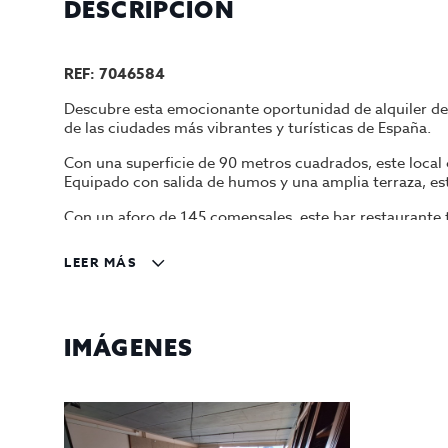
DESCRIPCIÓN
REF: 7046584
Descubre esta emocionante oportunidad de alquiler de 
de las ciudades más vibrantes y turísticas de España.
Con una superficie de 90 metros cuadrados, este local 
Equipado con salida de humos y una amplia terraza, es
Con un aforo de 145 comensales, este bar restaurante 
terraza es el lugar perfecto para disfrutar del clima me
LEER MÁS
Palma de Mallorca es conocida por su belleza natural, s
sus impresionantes playas, encantadoras calles empedra
InmoOlaya, una agencia inmobiliaria de confianza en Pa
compromiso con la satisfacción del cliente, estamos a
IMÁGENES
El alquiler de este bar restaurante es de 3000€ al mes
pasar esta oportunidad y contáctanos hoy mismo para 
empresariales en esta hermosa isla mediterránea.