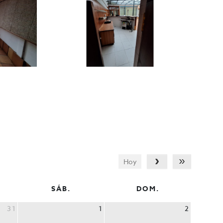
Hoy
SÁB.
DOM.
31
1
2