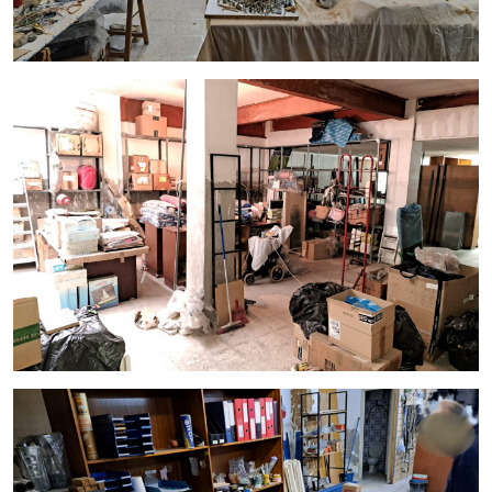
tránsito, lo que garantiza una excelente visibilidad y
acceso para tus clientes. Además, El Prat es
conocido por su turismo y su activa vida comercial,
lo que te brinda una oportunidad única para atraer a
una amplia audiencia.
Opción a compra: Además del alquiler mensual de
1.300€, este local también ofrece la posibilidad de
compra, lo que te brinda una oportunidad aún
mayor de establecer tu negocio a largo plazo en
esta ubicación privilegiada.
No dejes pasar esta oportunidad única de establecer tu
negocio en El Prat, Barcelona. ¡Contáctanos hoy mismo para
más información y agenda una visita! Tu próximo éxito
empresarial te espera en este increíble local comercial.