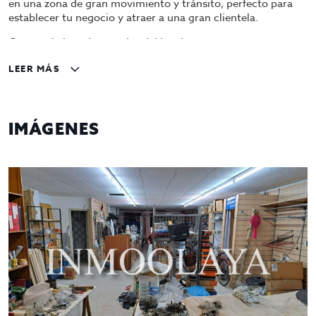
en una zona de gran movimiento y tránsito, perfecto para
establecer tu negocio y atraer a una gran clientela.
Características destacadas del local:
Espacio generoso: Con una superficie de 210 m²,
LEER MÁS
este local ofrece un amplio espacio para desarrollar
diversas actividades comerciales. Desde tiendas
boutique hasta restaurantes, las posibilidades son
IMÁGENES
infinitas para adaptar este espacio a tus
necesidades empresariales.
Mobiliario incluido: El local cuenta con mobiliario
típico de tienda, lo que facilita su adaptación a
cualquier tipo de negocio. Tienes la opción de
quedarte con el mobiliario existente o permitir que
el propietario se lo lleve, brindándote una mayor
flexibilidad para personalizar el espacio según tus
preferencias.
Ubicación privilegiada: Situado en El Prat, este local
se encuentra en una zona de gran movimiento y