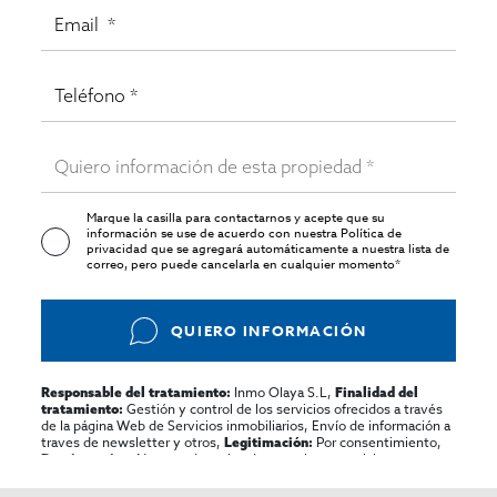
Marque la casilla para contactarnos y acepte que su
información se use de acuerdo con nuestra
Política de
privacidad
que se agregará automáticamente a nuestra lista de
correo, pero puede cancelarla en cualquier momento*
QUIERO INFORMACIÓN
Inmo Olaya S.L,
Responsable del tratamiento:
Finalidad del
Gestión y control de los servicios ofrecidos a través
tratamiento:
de la página Web de Servicios inmobiliarios, Envío de información a
traves de newsletter y otros,
Por consentimiento,
Legitimación:
No se cederan los datos, salvo para elaborar
Destinatarios:
contabilidad,
Acceder,
Derechos de las personas interesadas:
rectificar y suprimir los datos, solicitar la portabilidad de los