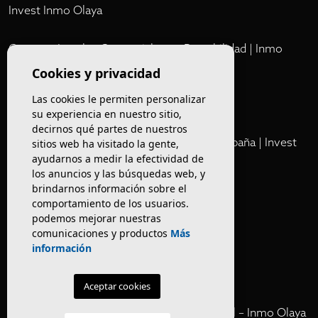
Invest Inmo Olaya
Comprar Locales Comerciales en Rentabilidad | Inmo
Olaya
Cookies y privacidad
Las cookies le permiten personalizar
Club
su experiencia en nuestro sitio,
decirnos qué partes de nuestros
Cartera Privada de Activos Hoteleros en España | Invest
sitios web ha visitado la gente,
Inmo Olaya
ayudarnos a medir la efectividad de
los anuncios y las búsquedas web, y
brindarnos información sobre el
Venta de edificios
comportamiento de los usuarios.
podemos mejorar nuestras
comunicaciones y productos
Más
Comprar restaurante en Barcelona
información
Negocios en rentabilidad en Barcelona
Aceptar cookies
Vender Hotel en España | Venta Confidencial – Inmo Olaya