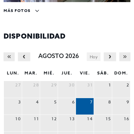
MÁS FOTOS
DISPONIBILIDAD
AGOSTO 2026
Hoy
LUN.
MAR.
MIÉ.
JUE.
VIE.
SÁB.
DOM.
27
28
29
30
31
1
2
3
4
5
6
7
8
9
10
11
12
13
14
15
16