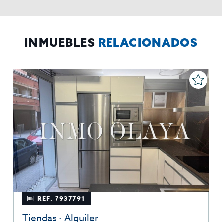
mismos, oponerse altratamiento y solicitar la limitación de éste,
El Propio interesado,
Procedencia de los datos:
Información
Puede consultarse la información adicional y detallada
Adicional:
sobre protección de datos
Aquí
.
INMUEBLES
RELACIONADOS
REF. 7937791
Tiendas · Alquiler