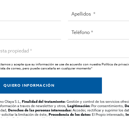
actarnos y acepte que su información se use de acuerdo con nuestra
Política de privac
ista de correo, pero puede cancelarla en cualquier momento*
QUIERO INFORMACIÓN
mo Olaya S.L,
Gestión y control de los servicios ofrec
Finalidad del tratamiento:
información a traves de newsletter y otros,
Por consentimiento,
Legitimación:
De
lidad,
Acceder, rectificar y suprimir los dat
Derechos de las personas interesadas:
olicitar la limitación de éste,
El Propio interesado,
Procedencia de los datos:
I
al y detallada sobre protección de datos
Aquí
.