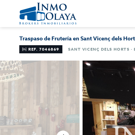
Traspaso de Frutería en Sant Vicenç dels Hor
REF. 7046869
SANT VICENÇ DELS HORTS ·