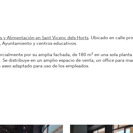
s y Alimentación en Sant Vicenç dels Horts
. Ubicado en calle pr
d, Ayuntamiento y centros educativos.
rcialmente por su amplia fachada, de 180 m² en una sola planta 
l. Se distribuye en un amplio espacio de venta, un office para ma
n aseo adaptado para uso de los empleados.
erticales, climatización con bomba de calor, cortina de aire en la
ad, con clientela fidelizada que le aporta una más que interesan
RPF más IVA. Contrato a 10 años.