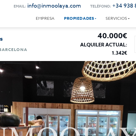
info@inmoolaya.com
+34 938 
EMAIL:
TELÉFONO:
EMPRESA
PROPIEDADES
SERVICIOS
40.000€
ts
ALQUILER ACTUAL:
 BARCELONA
1.342€