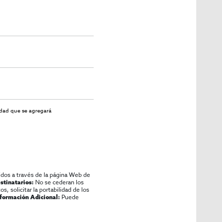
idad
que se agregará
idos a través de la página Web de
No se cederan los
stinatarios:
os, solicitar la portabilidad de los
Puede
nformación Adicional: