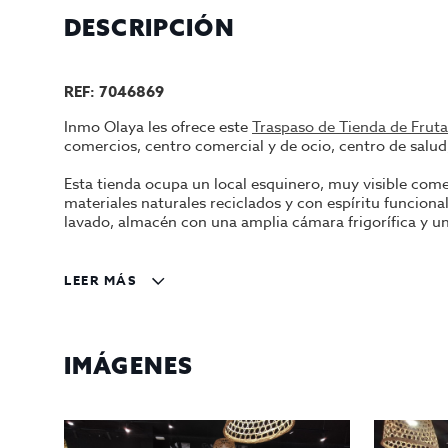
DESCRIPCIÓN
REF: 7046869
Inmo Olaya les ofrece este
Traspaso de Tienda de Fruta
comercios, centro comercial y de ocio, centro de salu
Esta tienda ocupa un local esquinero, muy visible come
materiales naturales reciclados y con espíritu funciona
lavado, almacén con una amplia cámara frigorífica y u
Equipado con mobiliario a medida, frigoríficos vitrina v
LEER MÁS
Comercio de fruta y verdura fresca único en la localid
listo para empezar a trabajar desde el primer día.
Traspaso: 40.000 € más Alquiler: 1.342 €/mes
menos I
IMÁGENES