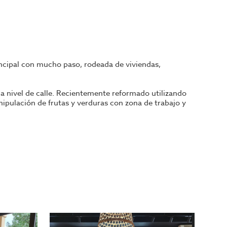
incipal con mucho paso, rodeada de viviendas,
a nivel de calle. Recientemente reformado utilizando
nipulación de frutas y verduras con zona de trabajo y
 entrada, humidificadores, básculas electrónicas, tpv,...
te facturación y gran potencial como modelo de negocio,