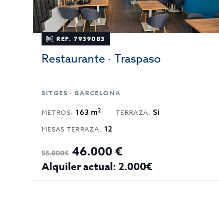
REF. 7939083
Restaurante · Traspaso
SITGES · BARCELONA
2
163 m
Sí
METROS:
TERRAZA:
12
MESAS TERRAZA:
46.000 €
55.000€
Alquiler actual: 2.000€