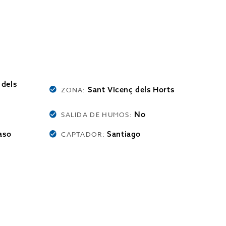
 dels
Sant Vicenç dels Horts
ZONA:
No
SALIDA DE HUMOS:
aso
Santiago
CAPTADOR: