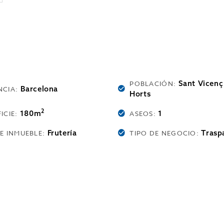
Sant Vicenç
POBLACIÓN:
Barcelona
NCIA:
Horts
2
180m
1
ICIE:
ASEOS:
Frutería
Trasp
DE INMUEBLE:
TIPO DE NEGOCIO: