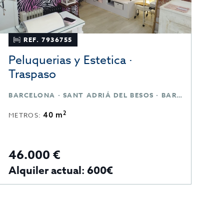
REF. 7936755
Peluquerias y Estetica ·
T
Traspaso
BARCELONA · SANT ADRIÁ DEL BESOS · BARCELONA
C
2
40 m
METROS:
M
46.000 €
4
Alquiler actual: 600€
A