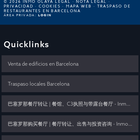
© 2026 INMO OLAYA LEGAL ·
NOTA LEGAL
·
PRIVACIDAD
·
COOKIES
·
MAPA WEB
·
TRASPASO DE
RESTAURANTES EN BARCELONA
ÁREA PRIVADA:
LOGIN
Quicklinks
Venta de edificios en Barcelona
Traspaso locales Barcelona
巴塞罗那餐厅转让 | 餐馆、C3执照与带露台餐厅 - Inmo Olaya
巴塞罗那购买餐厅 | 餐厅转让、出售与投资咨询 - Inmo Olaya