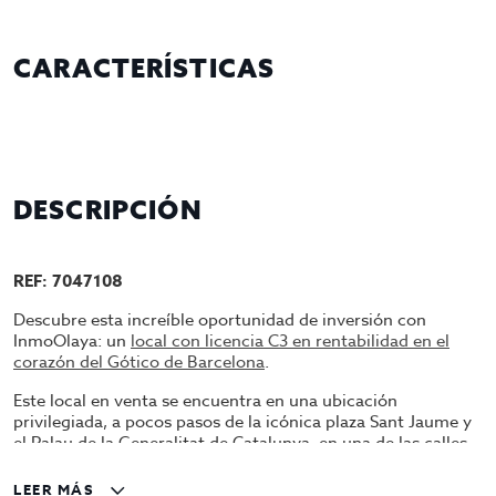
CARACTERÍSTICAS
DESCRIPCIÓN
REF: 7047108
Descubre esta increíble oportunidad de inversión con
InmoOlaya: un
local con licencia C3 en rentabilidad en el
corazón del Gótico de Barcelona
.
Este local en venta se encuentra en una ubicación
privilegiada, a pocos pasos de la icónica plaza Sant Jaume y
el Palau de la Generalitat de Catalunya, en una de las calles
más concurridas de la ciudad. Con un flujo constante de
transeúntes y turistas, este local es una verdadera joya para
LEER MÁS