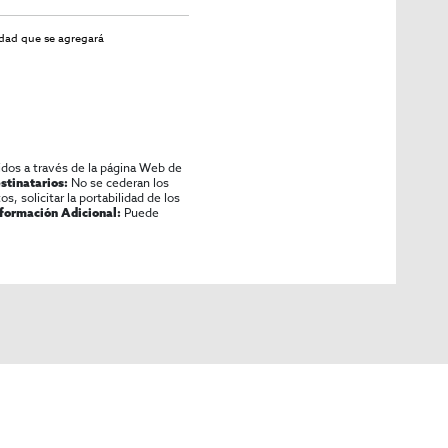
idad
que se agregará
idos a través de la página Web de
No se cederan los
stinatarios:
os, solicitar la portabilidad de los
Puede
nformación Adicional: