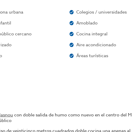
zona urbana
Colegios / universidades
fantil
Amoblado
público cercano
Cocina integral
rizado
Aire acondicionado
o
Áreas turísticas
Masnou
con doble salida de humo como nuevo en el centro del M
úblico
iso de veinticinco metros cuadrados doble cocina una apenas al 