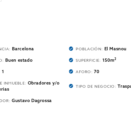
Barcelona
El Masnou
NCIA:
POBLACIÓN:
2
Buen estado
150m
O:
SUPERFICIE:
1
70
:
AFORO:
Obradores y/o
DE INMUEBLE:
Trasp
TIPO DE NEGOCIO:
rias
Gustavo Dagrossa
DOR: