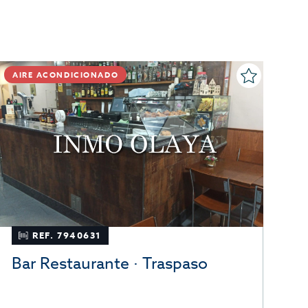
AIRE ACONDICIONADO
REF. 7940631
Bar Restaurante · Traspaso
R