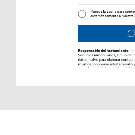
Marque la casilla para cont
automáticamente a nuestra l
In
Responsable del tratamiento:
Servicios inmobiliarios, Envío de 
datos, salvo para elaborar contabi
mismos, oponerse altratamiento y s
consultarse la información adicion