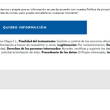
actarnos y acepte que su información se use de acuerdo con nuestra
Política de privac
ista de correo, pero puede cancelarla en cualquier momento*
QUIERO INFORMACIÓN
mo Olaya S.L,
Gestión y control de los servicios ofrec
Finalidad del tratamiento:
información a traves de newsletter y otros,
Por consentimiento,
Legitimación:
De
lidad,
Acceder, rectificar y suprimir los dat
Derechos de las personas interesadas:
olicitar la limitación de éste,
El Propio interesado,
Procedencia de los datos:
I
al y detallada sobre protección de datos
Aquí
.