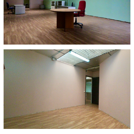
Confíe en nosotros para encontrar la mejor opción para su
negocio.
Contáctenos hoy mismo para obtener más información y
programar una visita a esta nave industrial en Molins de Rei.
Estamos aquí para ayudarlo a hacer realidad sus proyectos
comerciales.