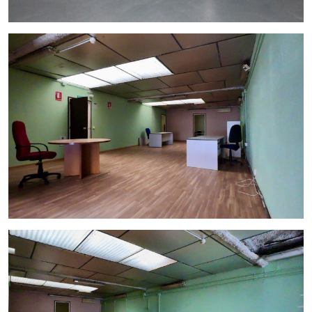
Distribución funcional: La nave se distribuye en una
planta de 2 plantas, en la planta inferior de 220m2
están ubicadas las cámaras de frío ; recepción
,office, vestidor y 3 estancias divididas con paneles
aislantes para la conservación de alimentos y en la
parte superior o altillo encontramos almacén,
despacho, sala de juntas y baño .
Buena ubicación: Situada en un polígono industrial
bien comunicado y con fácil acceso a las principales
vías de transporte, esta nave ofrece una ubicación
estratégica para su negocio.
Venta en 233.500€
InmoOlaya: Su aliado en el sector inmobiliario
InmoOlaya es una agencia líder en traspasos de hostelería
en Barcelona. Nuestro equipo de expertos está
comprometido en ofrecerle un servicio personalizado y
profesional en todo el proceso de alquiler, desde la
búsqueda del local ideal hasta la formalización del contrato.