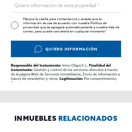
Marque la casilla para contactarnos y acepte que su
información se use de acuerdo con nuestra
Política de
privacidad
que se agregará automáticamente a nuestra lista de
correo, pero puede cancelarla en cualquier momento*
QUIERO INFORMACIÓN
Inmo Olaya S.L,
Responsable del tratamiento:
Finalidad del
Gestión y control de los servicios ofrecidos a través
tratamiento:
de la página Web de Servicios inmobiliarios, Envío de información a
traves de newsletter y otros,
Por consentimiento,
Legitimación:
No se cederan los datos, salvo para elaborar
Destinatarios:
contabilidad,
Acceder,
Derechos de las personas interesadas:
rectificar y suprimir los datos, solicitar la portabilidad de los
mismos, oponerse altratamiento y solicitar la limitación de éste,
El Propio interesado,
Procedencia de los datos:
Información
Puede consultarse la información adicional y detallada
Adicional:
sobre protección de datos
Aquí
.
INMUEBLES
RELACIONADOS