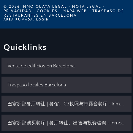
© 2026 INMO OLAYA LEGAL ·
NOTA LEGAL
·
PRIVACIDAD
·
COOKIES
·
MAPA WEB
·
TRASPASO DE
RESTAURANTES EN BARCELONA
ÁREA PRIVADA:
LOGIN
Quicklinks
Venta de edificios en Barcelona
Traspaso locales Barcelona
巴塞罗那餐厅转让 | 餐馆、C3执照与带露台餐厅 - Inmo Olaya
巴塞罗那购买餐厅 | 餐厅转让、出售与投资咨询 - Inmo Olaya