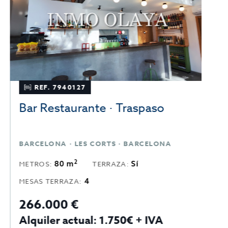
REF. 7940127
Bar Restaurante · Traspaso
B
BARCELONA · LES CORTS · BARCELONA
B
2
80 m
Sí
METROS:
TERRAZA:
M
4
MESAS TERRAZA:
266.000 €
3
Alquiler actual: 1.750€ + IVA
A