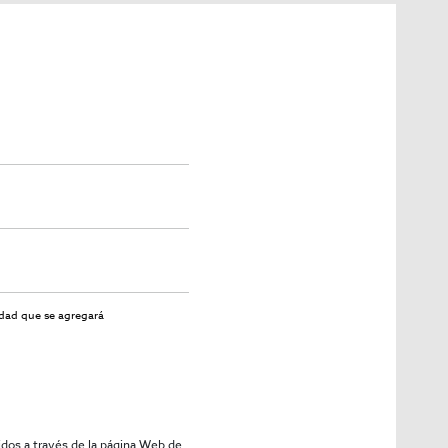
emáticas como
Passeig de Gràcia
, sino también por su
n flujo constante de clientes locales y turistas. La
inario. Esta ciudad ofrece una mezcla perfecta de
an competitivo.
 durante todo el proceso de adquisición, asegurando
ial para garantizar que esta inversión sea un éxito.
 ¡Contacta con InmoOlaya para más información y
idad
que se agregará
idos a través de la página Web de