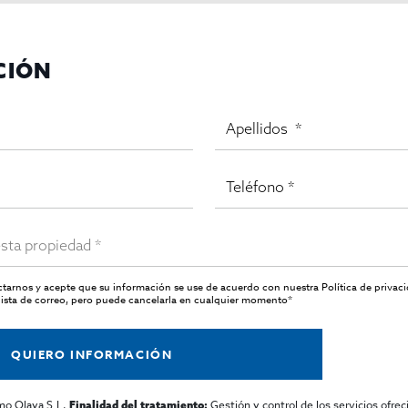
rcelona
, no solo por su arquitectura modernista y calles embl
c Macià
, una de las plazas más reconocidas de la ciudad, asegura u
tiza la visibilidad y el éxito continuo del negocio.
CIÓN
ltura gastronómica
, siendo un destino clave para el turismo cul
te un punto clave para seguir creciendo dentro de un mercado t
raspasos de negocios y propiedades
en Barcelona, te acompañará
o de expertos, recibirás asesoramiento personalizado y confidenc
estaurante histórico
en una de las mejores zonas de Barcelona.
actarnos y acepte que su información se use de acuerdo con nuestra
Política de privac
ista de correo, pero puede cancelarla en cualquier momento*
QUIERO INFORMACIÓN
mo Olaya S.L,
Gestión y control de los servicios ofrec
Finalidad del tratamiento: