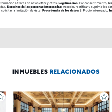
información a traves de newsletter y otros,
Por consentimiento,
Legitimación:
De
lidad,
Acceder, rectificar y suprimir los dat
Derechos de las personas interesadas:
olicitar la limitación de éste,
El Propio interesado,
Procedencia de los datos:
I
al y detallada sobre protección de datos
Aquí
.
INMUEBLES
RELACIONADOS