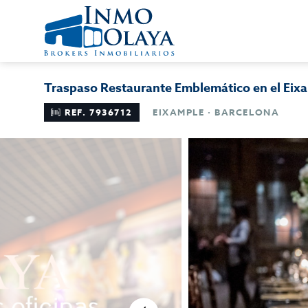
Traspaso Restaurante Emblemático en el Eix
REF. 7936712
EIXAMPLE · BARCELONA