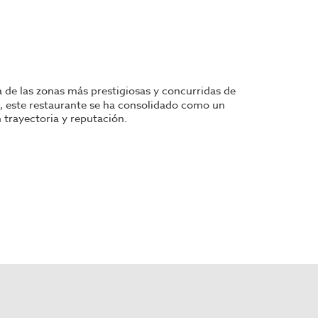
a de las zonas más prestigiosas y concurridas de
os, este restaurante se ha consolidado como un
 trayectoria y reputación.
terráneo.
ncia en el servicio y la posibilidad de ofrecer una