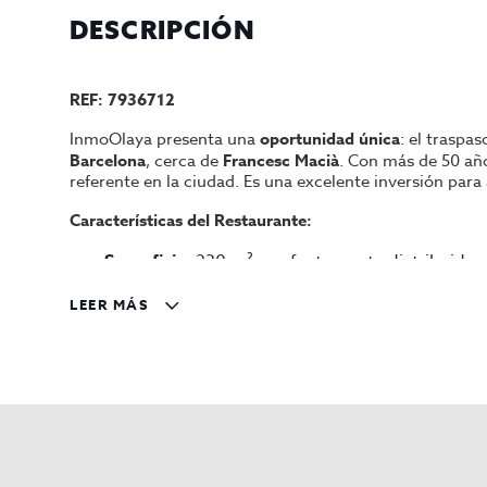
DESCRIPCIÓN
REF: 7936712
InmoOlaya presenta una
oportunidad única
: el traspa
Barcelona
, cerca de
Francesc Macià
. Con más de 50 año
referente en la ciudad. Es una excelente inversión par
Características del Restaurante:
Superficie
: 230 m², perfectamente distribuidos
Aforo interior
: Capacidad para 120 personas, i
LEER MÁS
Terraza
: Espacio exterior con 6 mesas, capacid
Cocina equipada
: Dispone de
2 salidas de hu
amplia variedad de platos.
Traspaso: 330.000 €.
Alquiler mensual: 5.500 €.
Por qué invertir en este restaurante: