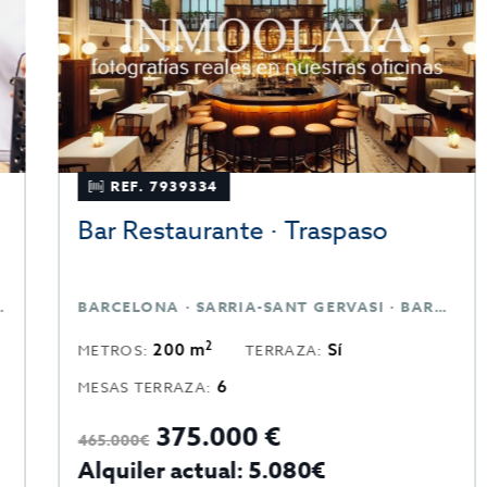
REF. 7939334
Bar Restaurante · Traspaso
BARCELONA · SARRIA-SANT GERVASI · BARCELONA
2
200 m
Sí
METROS:
TERRAZA:
6
MESAS TERRAZA:
375.000 €
465.000€
Alquiler actual: 5.080€