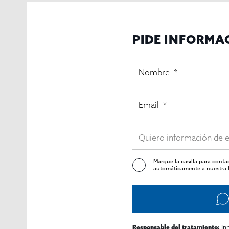
El Eixample es una de las áreas más demandadas de
Ba
vibrante vida social y comercial. La cercanía a
Frances
ubicación estratégica en este distrito cosmopolita garan
PIDE INFORMA
Barcelona es conocida en todo el mundo por su rica
cu
tradición y modernidad, lo que hace de este restauran
Confía en InmoOlaya
InmoOlaya
, una agencia inmobiliaria de referencia en
t
una transacción fluida y profesional. Con nuestro equip
No dejes pasar esta oportunidad única de adquirir un r
detalles exclusivos en nuestras oficinas!
Marque la casilla para cont
automáticamente a nuestra l
In
Responsable del tratamiento: