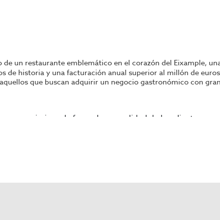
so de un restaurante emblemático en el corazón del Eixample, un
s de historia y una facturación anual superior al millón de eur
a aquellos que buscan adquirir un negocio gastronómico con gran
 para maximizar el aforo y la comodidad de los clientes.
deal para grandes grupos y eventos.
ad para 24 personas, perfecta para disfrutar del clima medi
mos
y un
horno de pizza
de alta calidad, garantizando la eficie