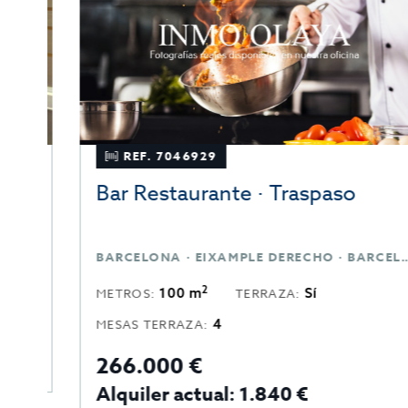
REF. 7046929
Bar Restaurante · Traspaso
BARCELONA · SANTA COLOMA DE GRAMANET · BARCELONA
BARCELONA · EIXAMPLE DERECHO · BARCELONA
2
100 m
Sí
METROS:
TERRAZA:
4
MESAS TERRAZA:
266.000 €
Alquiler actual: 1.840 €