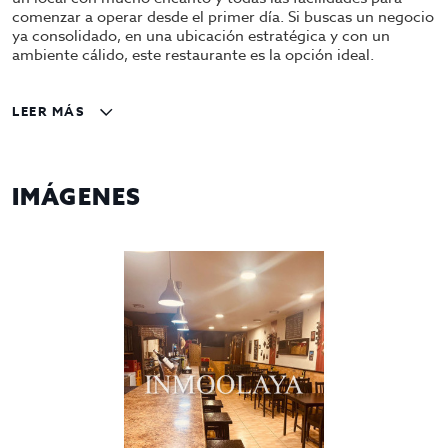
comenzar a operar desde el primer día. Si buscas un negocio
ya consolidado, en una ubicación estratégica y con un
ambiente cálido, este restaurante es la opción ideal.
Características del Restaurante:
LEER MÁS
Ubicación excelente:
Situado en el centro de
El Prat
de Llobregat
, una ciudad muy bien conectada y en
constante crecimiento. Su proximidad a Barcelona y
IMÁGENES
el aeropuerto lo convierte en un punto estratégico
para captar tanto residentes como visitantes.
Ambiente cálido y acogedor:
El local ha sido
decorado con acabados de
madera tipo nogal
, que
aportan un toque rústico y acogedor. El
suelo de
gres
añade un toque práctico y elegante al espacio.
Larga barra:
Cuenta con una
barra amplia
, ideal
para atender a los clientes de manera cómoda y
rápida, generando un ambiente más informal y
distendido.
Cocina equipada:
El restaurante dispone de una