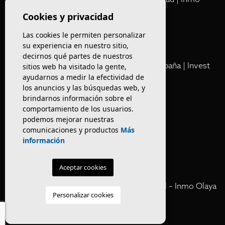
Olaya
Cookies y privacidad
Las cookies le permiten personalizar
Club
su experiencia en nuestro sitio,
decirnos qué partes de nuestros
Cartera Privada de Activos Hoteleros en España | Invest
sitios web ha visitado la gente,
ayudarnos a medir la efectividad de
Inmo Olaya
los anuncios y las búsquedas web, y
brindarnos información sobre el
Venta de edificios
comportamiento de los usuarios.
podemos mejorar nuestras
comunicaciones y productos
Más
Comprar restaurante en Barcelona
información
Negocios en rentabilidad en Barcelona
Aceptar cookies
Vender Hotel en España | Venta Confidencial – Inmo Olaya
Personalizar cookies
venta hoteles off market