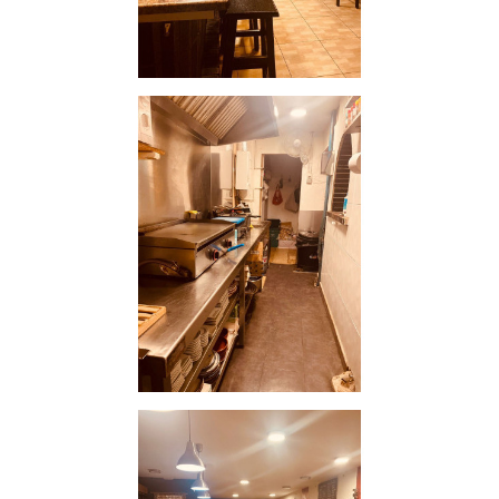
práctica cocina con buena salida de humos
, lo que
garantiza un óptimo funcionamiento en cualquier
tipo de servicio.
Local insonorizado:
El restaurante esta totalmente
insonorizado. Supone una ventaja adicional.
Traspaso:
56.000 €
Alquiler:
700 € IVA incluido al mes
El Prat de Llobregat: Un Municipio en Pleno Crecimiento
El Prat es una localidad de gran relevancia dentro del área
metropolitana de Barcelona. Con su
estratégica ubicación
cerca del Aeropuerto de Barcelona-El Prat
, es un punto
clave para la actividad económica y turística de la región.
Además, El Prat cuenta con una sólida base de residentes y
un sector comercial en crecimiento, lo que asegura una
constante afluencia de clientes.
Esta zona combina el encanto de una ciudad con carácter
local y la cercanía a una metrópoli como Barcelona, lo que
aumenta su atractivo tanto para habitantes como para