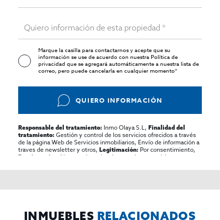
Marque la casilla para contactarnos y acepte que su
información se use de acuerdo con nuestra
Política de
privacidad
que se agregará automáticamente a nuestra lista de
correo, pero puede cancelarla en cualquier momento*
QUIERO INFORMACIÓN
Inmo Olaya S.L,
Responsable del tratamiento:
Finalidad del
Gestión y control de los servicios ofrecidos a través
tratamiento:
de la página Web de Servicios inmobiliarios, Envío de información a
traves de newsletter y otros,
Por consentimiento,
Legitimación:
No se cederan los datos, salvo para elaborar
Destinatarios:
contabilidad,
Acceder,
Derechos de las personas interesadas:
rectificar y suprimir los datos, solicitar la portabilidad de los
mismos, oponerse altratamiento y solicitar la limitación de éste,
El Propio interesado,
Procedencia de los datos:
Información
Puede consultarse la información adicional y detallada
Adicional:
sobre protección de datos
Aquí
.
INMUEBLES
RELACIONADOS