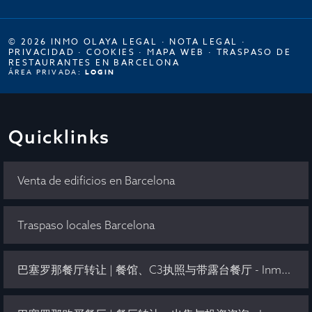
© 2026 INMO OLAYA LEGAL ·
NOTA LEGAL
·
PRIVACIDAD
·
COOKIES
·
MAPA WEB
·
TRASPASO DE
RESTAURANTES EN BARCELONA
ÁREA PRIVADA:
LOGIN
Quicklinks
Venta de edificios en Barcelona
Traspaso locales Barcelona
巴塞罗那餐厅转让 | 餐馆、C3执照与带露台餐厅 - Inmo Olaya