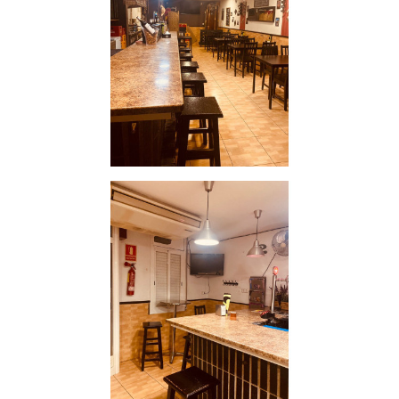
visitantes. Establecer tu negocio en El Prat es una
oportunidad ideal para captar una clientela diversa, gracias
a su crecimiento constante y su dinamismo.
Inmo Olaya: Expertos en Traspasos de Hostelería
Inmo Olaya
es la agencia inmobiliaria líder en el traspaso y
gestión de negocios de hostelería en Cataluña. Nuestra
experiencia en el sector nos permite ofrecerte el mejor
asesoramiento para tomar decisiones acertadas y maximizar
tu inversión.
Una Oportunidad de Oro para Emprender
Si estás buscando un
restaurante con encanto en una zona
estratégica como el centro de El Prat
, este local es una
excelente opción para empezar tu aventura en el mundo de
la hostelería. Con un
bajo alquiler
y un
traspaso asequible
,
este negocio ofrece una alta rentabilidad desde el inicio.
¡No dejes escapar esta oportunidad única!
Contacta hoy
mismo con
Inmo Olaya
para obtener más información y
concertar una visita. Nuestros expertos te guiarán en cada
paso del proceso de traspaso para que puedas comenzar a