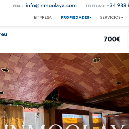
info@inmoolaya.com
+34 938 
EMAIL:
TELÉFONO:
EMPRESA
PROPIEDADES
SERVICIOS
reu
700€