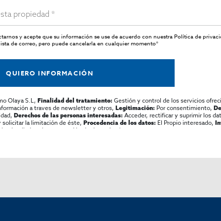
actarnos y acepte que su información se use de acuerdo con nuestra
Política de privac
ista de correo, pero puede cancelarla en cualquier momento*
QUIERO INFORMACIÓN
mo Olaya S.L,
Gestión y control de los servicios ofrec
Finalidad del tratamiento:
información a traves de newsletter y otros,
Por consentimiento,
Legitimación:
De
lidad,
Acceder, rectificar y suprimir los dat
Derechos de las personas interesadas:
olicitar la limitación de éste,
El Propio interesado,
Procedencia de los datos:
I
al y detallada sobre protección de datos
Aquí
.