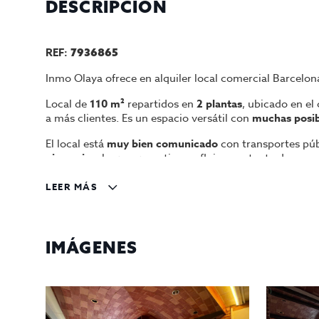
DESCRIPCIÓN
REF:
7936865
Inmo Olaya ofrece en
alquiler local comercial Barcelon
Local de
110 m²
repartidos en
2 plantas
, ubicado en el
a más clientes. Es un espacio versátil con
muchas posib
El local está
muy bien comunicado
con transportes púb
gimnasios
, lo que garantiza un flujo constante de pers
Posibilidad de solicitar terraza
para aprovechar el espaci
LEER MÁS
Precio de alquiler:
700€/mes
, con la opción de negocia
¡No pierdas la oportunidad de abrir tu negocio en una 
IMÁGENES