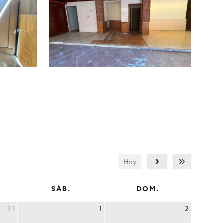
Hoy
SÁB.
DOM.
31
1
2