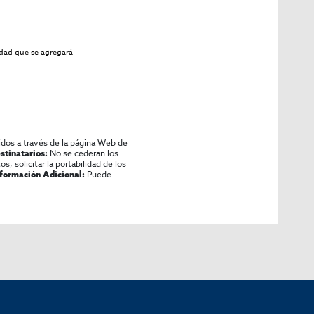
idad
que se agregará
idos a través de la página Web de
No se cederan los
stinatarios:
os, solicitar la portabilidad de los
Puede
nformación Adicional: