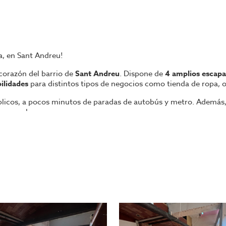
a, en Sant Andreu!
 corazón del barrio de
Sant Andreu
. Dispone de
4 amplios escapa
ilidades
para distintos tipos de negocios como tienda de ropa, ofi
licos, a pocos minutos de paradas de autobús y metro. Además
onas en la zona.
o exterior, ideal para cafeterías.
r reformas directamente con el propietario.
de las mejores zonas de Sant Andreu!