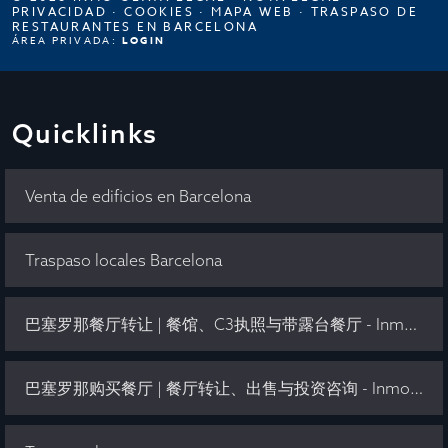
PRIVACIDAD
·
COOKIES
·
MAPA WEB
·
TRASPASO DE
RESTAURANTES EN BARCELONA
ÁREA PRIVADA:
LOGIN
Quicklinks
Venta de edificios en Barcelona
Traspaso locales Barcelona
巴塞罗那餐厅转让 | 餐馆、C3执照与带露台餐厅 - Inmo Olaya
巴塞罗那购买餐厅 | 餐厅转让、出售与投资咨询 - Inmo Olaya