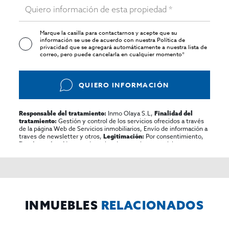
Marque la casilla para contactarnos y acepte que su
información se use de acuerdo con nuestra
Política de
privacidad
que se agregará automáticamente a nuestra lista de
correo, pero puede cancelarla en cualquier momento*
QUIERO INFORMACIÓN
Inmo Olaya S.L,
Responsable del tratamiento:
Finalidad del
Gestión y control de los servicios ofrecidos a través
tratamiento:
de la página Web de Servicios inmobiliarios, Envío de información a
traves de newsletter y otros,
Por consentimiento,
Legitimación:
No se cederan los datos, salvo para elaborar
Destinatarios:
contabilidad,
Acceder,
Derechos de las personas interesadas:
rectificar y suprimir los datos, solicitar la portabilidad de los
mismos, oponerse altratamiento y solicitar la limitación de éste,
El Propio interesado,
Procedencia de los datos:
Información
Puede consultarse la información adicional y detallada
Adicional:
sobre protección de datos
Aquí
.
INMUEBLES
RELACIONADOS