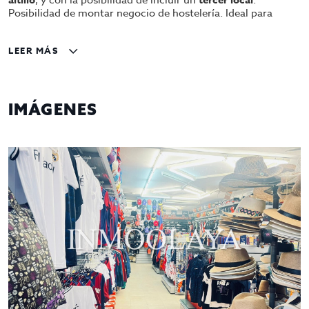
, y con la posibilidad de incluir un
.
Posibilidad de montar negocio de hostelería. Ideal para
inversores o emprendedores que buscan un negocio en una
ubicación clave.
LEER MÁS
Características:
Dos locales
disponibles para venta conjunta o por
separado. (posibilidad de un tercer local colindante
IMÁGENES
con terraza también)
Salidas de humos
independientes en cada local.
Ubicación en zona turística
con alto potencial
comercial turístico.
Cada local contiene en la planta superior un altillo de
110 mts y un baño aseo.
La terraza de 170 mts esta cubierta y tapada si se
requiere o cerrada para más posibilidades.
Precio total de venta:
euros.
955.000
Posibilidad de traspaso por 260.500 euros o
alquiler de 66.550 euros anuales.