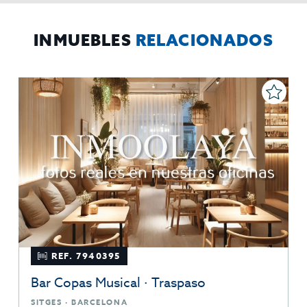
Puede consultarse la información adicional y detallada
Adicional:
sobre protección de datos
Aquí
.
INMUEBLES
RELACIONADOS
REF. 7940395
Bar Copas Musical · Traspaso
SITGES · BARCELONA