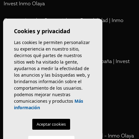
Invest Inmo Olaya
Comprar Locales Comerciales en Rentabilidad | Inmo
Olaya
Cookies y privacidad
Las cookies le permiten personalizar
Club
su experiencia en nuestro sitio,
decirnos qué partes de nuestros
Cartera Privada de Activos Hoteleros en España | Invest
sitios web ha visitado la gente,
ayudarnos a medir la efectividad de
Inmo Olaya
los anuncios y las búsquedas web, y
brindarnos información sobre el
Venta de edificios
comportamiento de los usuarios.
podemos mejorar nuestras
comunicaciones y productos
Más
Comprar restaurante en Barcelona
información
Negocios en rentabilidad en Barcelona
Aceptar cookies
Vender Hotel en España | Venta Confidencial – Inmo Olaya