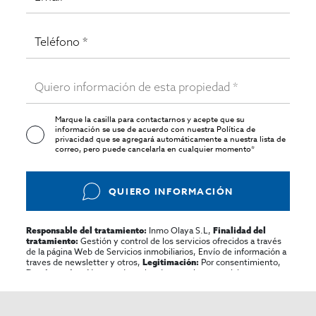
Marque la casilla para contactarnos y acepte que su
información se use de acuerdo con nuestra
Política de
privacidad
que se agregará automáticamente a nuestra lista de
correo, pero puede cancelarla en cualquier momento*
QUIERO INFORMACIÓN
Inmo Olaya S.L,
Responsable del tratamiento:
Finalidad del
Gestión y control de los servicios ofrecidos a través
tratamiento:
de la página Web de Servicios inmobiliarios, Envío de información a
traves de newsletter y otros,
Por consentimiento,
Legitimación:
No se cederan los datos, salvo para elaborar
Destinatarios:
contabilidad,
Acceder,
Derechos de las personas interesadas:
rectificar y suprimir los datos, solicitar la portabilidad de los
mismos, oponerse altratamiento y solicitar la limitación de éste,
El Propio interesado,
Procedencia de los datos:
Información