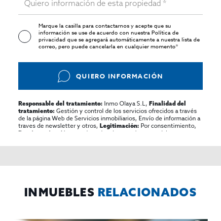
Marque la casilla para contactarnos y acepte que su
información se use de acuerdo con nuestra
Política de
privacidad
que se agregará automáticamente a nuestra lista de
correo, pero puede cancelarla en cualquier momento*
QUIERO INFORMACIÓN
Inmo Olaya S.L,
Responsable del tratamiento:
Finalidad del
Gestión y control de los servicios ofrecidos a través
tratamiento:
de la página Web de Servicios inmobiliarios, Envío de información a
traves de newsletter y otros,
Por consentimiento,
Legitimación:
No se cederan los datos, salvo para elaborar
Destinatarios:
contabilidad,
Acceder,
Derechos de las personas interesadas:
rectificar y suprimir los datos, solicitar la portabilidad de los
mismos, oponerse altratamiento y solicitar la limitación de éste,
El Propio interesado,
Procedencia de los datos:
Información
Puede consultarse la información adicional y detallada
Adicional:
sobre protección de datos
Aquí
.
INMUEBLES
RELACIONADOS