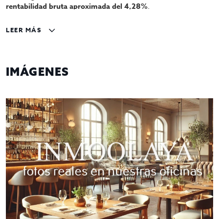
rentabilidad bruta aproximada del 4,28%
.
Detalles de la inversión:
LEER MÁS
Precio de venta:
1.400.000 €
Alquiler mensual:
5.000 €
Ingresos anuales:
60.000 €
IMÁGENES
Rentabilidad bruta:
4,28%
Características del restaurante:
Licencia C3:
Permite la preparación y venta de
comidas calientes, así como la instalación de salida
de humos, ideal para restaurantes de alta capacidad
operativa.
Amplia superficie:
Con
278 m²
, el restaurante ofrece
un espacio generoso, adecuado para una
distribución funcional que incluye comedor, cocina
profesional y zonas auxiliares.
Ubicación estratégica:
Situado en
Ciutat Vella
, una