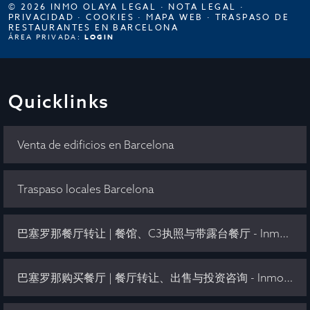
© 2026 INMO OLAYA LEGAL ·
NOTA LEGAL
·
PRIVACIDAD
·
COOKIES
·
MAPA WEB
·
TRASPASO DE
RESTAURANTES EN BARCELONA
ÁREA PRIVADA:
LOGIN
Quicklinks
Venta de edificios en Barcelona
Traspaso locales Barcelona
巴塞罗那餐厅转让 | 餐馆、C3执照与带露台餐厅 - Inmo Olaya
巴塞罗那购买餐厅 | 餐厅转让、出售与投资咨询 - Inmo Olaya