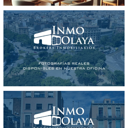
de las zonas más icónicas y concurridas de
Barcelona, conocida por su vida cultural, turística y
residencial, lo que asegura una alta demanda y flujo
constante de clientes.
Consideraciones adicionales:
La
rentabilidad bruta del 4,28%
es atractiva para un
activo en una ubicación premium como Ciutat Vella,
con gran potencial de revalorización del inmueble a
largo plazo.
Revisar el contrato de alquiler vigente para analizar
términos como la duración, cláusulas de
actualización de renta y condiciones que puedan
influir en los ingresos futuros.
Tener en cuenta los gastos asociados, como
impuestos, mantenimiento y comunidad, para
calcular con precisión la rentabilidad neta.
Este
restaurante en venta en rentabilidad
representa una