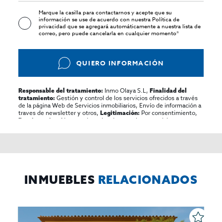
Marque la casilla para contactarnos y acepte que su
información se use de acuerdo con nuestra
Política de
privacidad
que se agregará automáticamente a nuestra lista de
correo, pero puede cancelarla en cualquier momento*
QUIERO INFORMACIÓN
Inmo Olaya S.L,
Responsable del tratamiento:
Finalidad del
Gestión y control de los servicios ofrecidos a través
tratamiento:
de la página Web de Servicios inmobiliarios, Envío de información a
traves de newsletter y otros,
Por consentimiento,
Legitimación:
No se cederan los datos, salvo para elaborar
Destinatarios:
contabilidad,
Acceder,
Derechos de las personas interesadas:
rectificar y suprimir los datos, solicitar la portabilidad de los
mismos, oponerse altratamiento y solicitar la limitación de éste,
El Propio interesado,
Procedencia de los datos:
Información
Puede consultarse la información adicional y detallada
Adicional:
sobre protección de datos
Aquí
.
INMUEBLES
RELACIONADOS