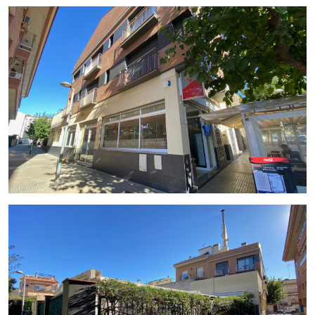
En la primera planta de 110m2, hay 3 habitaciones dobles
con una terraza exterior y acceso independiente al hostal
desde el exterior.
Segunda planta de 110m2 con 3 habitaciones dobles y 2
individuales.
En la tercera planta de 50m2 tiene una gran habitación
Suite, con bañera de hidromasaje y 2 terrazas, una orientada
a la montaña y la otra al mar, con cerramientos y un jacuzzi
exterior.
Las 9 habitaciones son exteriores, cuentan con caja fuerte,
minibar, climatización, wi-fi y baño privado.
El hostal se construyó en 2011. Igual que el restaurante
están preparados para continuar su rentable actividad desde
el primer momento.
Se vende el edificio completo con licencia de Restaurante C3
y de Hostal.
En Venta por 1.350.000€
Gestiona InmoOlaya
InmoOlaya, agencia líder en traspasos de hotelería, póngase