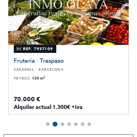
REF. 7937109
Frutería · Traspaso
SABADELL · BARCELONA
2
METROS:
130 m
70.000 €
Alquiler actual 1.300€ +iva