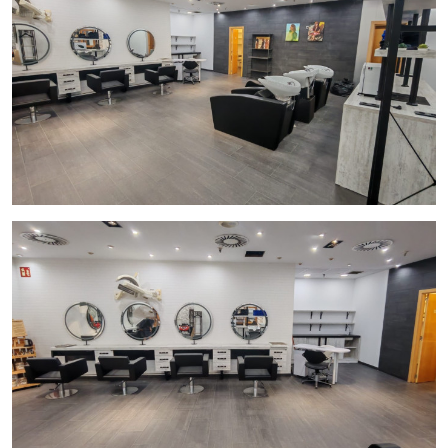
zona de barbería totalmente equipada y moderna con tres
servicios completos y a la izquierda haciendo una L la zona
de peluquería con ocho tocadores cómodos y modernos.
También dispone de un tocador infantil. La parte frontal
consta de una estantería preciosa con almacenamiento,
exposición y preparación de producto. Separando espacios
tenemos estanterías de exposición y una gran superficie
central despejada que da amplitud al salón.
No podemos olvidar a todo ello el aseo correspondiente
totalmente decorado y una zona de lavandería separada por
una puerta intermedia que reduce el impacto sonoro.
La estancia esta totalmente climatizada.
Con una clientela fija y fidelizada así como una facturación.
Nos brinda la oportunidad de
i
nvertir
en el sector o
emprender en un lugar privilegiado dentro de un gran
centro comercial.
Traspaso (Venta de Mobiliario, enseres, utensilios, etc.). de
59.000 €.
Alquiler sujeto a facturación.