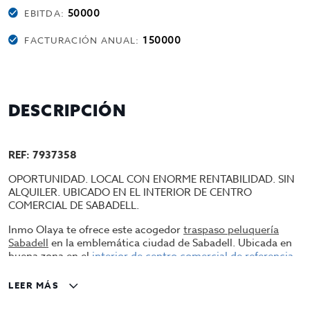
50000
EBITDA:
150000
FACTURACIÓN ANUAL:
DESCRIPCIÓN
REF: 7937358
OPORTUNIDAD. LOCAL CON ENORME RENTABILIDAD. SIN
ALQUILER. UBICADO EN EL INTERIOR DE CENTRO
COMERCIAL DE SABADELL.
Inmo Olaya te ofrece este acogedor
traspaso peluquería
Sabadell
en la emblemática ciudad de Sabadell. Ubicada en
buena zona en el
i
nterior de centro comercial de referencia
en la ciudad. Esto supone un horario más amplio para
nuestra clientela y parking propio.
LEER MÁS
El local principal de este emplazamiento consta de 140 m2