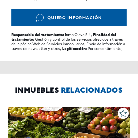
QUIERO INFORMACIÓN
Inmo Olaya S.L,
Responsable del tratamiento:
Finalidad del
Gestión y control de los servicios ofrecidos a través
tratamiento:
de la página Web de Servicios inmobiliarios, Envío de información a
traves de newsletter y otros,
Por consentimiento,
Legitimación:
No se cederan los datos, salvo para elaborar
Destinatarios:
contabilidad,
Acceder,
Derechos de las personas interesadas:
rectificar y suprimir los datos, solicitar la portabilidad de los
mismos, oponerse altratamiento y solicitar la limitación de éste,
El Propio interesado,
Procedencia de los datos:
Información
Puede consultarse la información adicional y detallada
Adicional:
sobre protección de datos
Aquí
.
INMUEBLES
RELACIONADOS