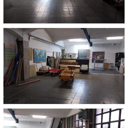
Espacio versátil para diferentes actividades.
El precio de venta es de 300.000€ .
InmoOlaya es una agencia líder en traspasos de hostelería
en Barcelona. Nuestro equipo de expertos está
comprometido en ofrecerle un servicio personalizado y
profesional en todo el proceso de alquiler, desde la
búsqueda del local ideal hasta la formalización del contrato.
Confíe en nosotros para encontrar la mejor opción para su
negocio.
Contáctenos hoy mismo para obtener más información y
programar una visita a esta nave industrial en Terrassa .
Estamos aquí para ayudarlo a hacer realidad sus proyectos
comerciales.