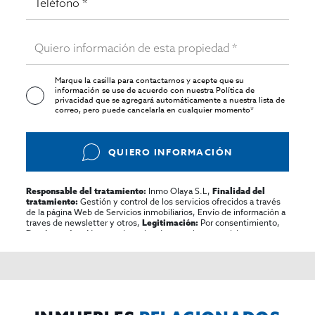
Marque la casilla para contactarnos y acepte que su
información se use de acuerdo con nuestra
Política de
privacidad
que se agregará automáticamente a nuestra lista de
correo, pero puede cancelarla en cualquier momento*
QUIERO INFORMACIÓN
Inmo Olaya S.L,
Responsable del tratamiento:
Finalidad del
Gestión y control de los servicios ofrecidos a través
tratamiento:
de la página Web de Servicios inmobiliarios, Envío de información a
traves de newsletter y otros,
Por consentimiento,
Legitimación:
No se cederan los datos, salvo para elaborar
Destinatarios:
contabilidad,
Acceder,
Derechos de las personas interesadas:
rectificar y suprimir los datos, solicitar la portabilidad de los
mismos, oponerse altratamiento y solicitar la limitación de éste,
El Propio interesado,
Procedencia de los datos:
Información
Puede consultarse la información adicional y detallada
Adicional:
sobre protección de datos
Aquí
.