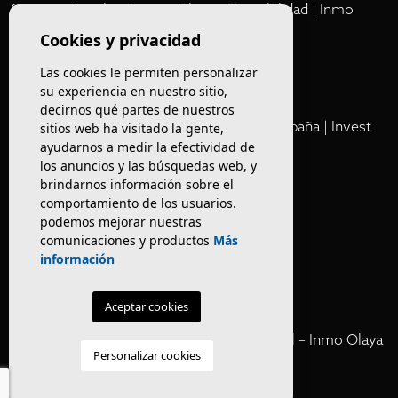
Comprar Locales Comerciales en Rentabilidad | Inmo
Olaya
Cookies y privacidad
Las cookies le permiten personalizar
Club
su experiencia en nuestro sitio,
decirnos qué partes de nuestros
Cartera Privada de Activos Hoteleros en España | Invest
sitios web ha visitado la gente,
ayudarnos a medir la efectividad de
Inmo Olaya
los anuncios y las búsquedas web, y
brindarnos información sobre el
Venta de edificios
comportamiento de los usuarios.
podemos mejorar nuestras
comunicaciones y productos
Más
Comprar restaurante en Barcelona
información
Negocios en rentabilidad en Barcelona
Aceptar cookies
Vender Hotel en España | Venta Confidencial – Inmo Olaya
Personalizar cookies
venta hoteles off market