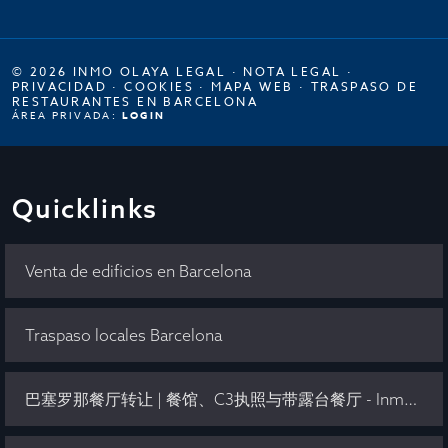
© 2026 INMO OLAYA LEGAL ·
NOTA LEGAL
·
PRIVACIDAD
·
COOKIES
·
MAPA WEB
·
TRASPASO DE
RESTAURANTES EN BARCELONA
ÁREA PRIVADA:
LOGIN
Quicklinks
Venta de edificios en Barcelona
Traspaso locales Barcelona
巴塞罗那餐厅转让 | 餐馆、C3执照与带露台餐厅 - Inmo Olaya