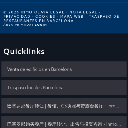
© 2026 INMO OLAYA LEGAL ·
NOTA LEGAL
·
PRIVACIDAD
·
COOKIES
·
MAPA WEB
·
TRASPASO DE
RESTAURANTES EN BARCELONA
ÁREA PRIVADA:
LOGIN
Quicklinks
Venta de edificios en Barcelona
Traspaso locales Barcelona
巴塞罗那餐厅转让 | 餐馆、C3执照与带露台餐厅 - Inmo Olaya
巴塞罗那购买餐厅 | 餐厅转让、出售与投资咨询 - Inmo Olaya