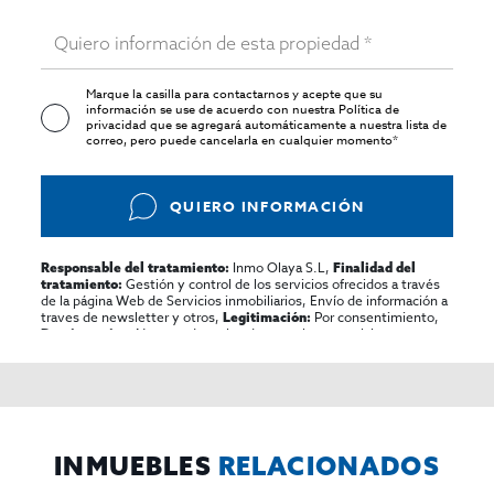
Marque la casilla para contactarnos y acepte que su
información se use de acuerdo con nuestra
Política de
privacidad
que se agregará automáticamente a nuestra lista de
correo, pero puede cancelarla en cualquier momento*
QUIERO INFORMACIÓN
Inmo Olaya S.L,
Responsable del tratamiento:
Finalidad del
Gestión y control de los servicios ofrecidos a través
tratamiento:
de la página Web de Servicios inmobiliarios, Envío de información a
traves de newsletter y otros,
Por consentimiento,
Legitimación:
No se cederan los datos, salvo para elaborar
Destinatarios:
contabilidad,
Acceder,
Derechos de las personas interesadas:
rectificar y suprimir los datos, solicitar la portabilidad de los
mismos, oponerse altratamiento y solicitar la limitación de éste,
El Propio interesado,
Procedencia de los datos:
Información
Puede consultarse la información adicional y detallada
Adicional:
sobre protección de datos
Aquí
.
INMUEBLES
RELACIONADOS