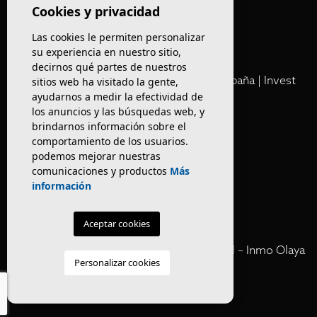
Olaya
Cookies y privacidad
Las cookies le permiten personalizar
Club
su experiencia en nuestro sitio,
decirnos qué partes de nuestros
Cartera Privada de Activos Hoteleros en España | Invest
sitios web ha visitado la gente,
ayudarnos a medir la efectividad de
Inmo Olaya
los anuncios y las búsquedas web, y
brindarnos información sobre el
Venta de edificios
comportamiento de los usuarios.
podemos mejorar nuestras
comunicaciones y productos
Más
Comprar restaurante en Barcelona
información
Negocios en rentabilidad en Barcelona
Aceptar cookies
Vender Hotel en España | Venta Confidencial – Inmo Olaya
Personalizar cookies
venta hoteles off market