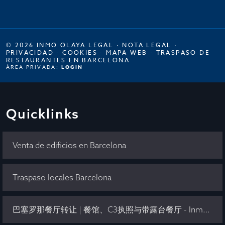
© 2026 INMO OLAYA LEGAL ·
NOTA LEGAL
·
PRIVACIDAD
·
COOKIES
·
MAPA WEB
·
TRASPASO DE
RESTAURANTES EN BARCELONA
ÁREA PRIVADA:
LOGIN
Quicklinks
Venta de edificios en Barcelona
Traspaso locales Barcelona
巴塞罗那餐厅转让 | 餐馆、C3执照与带露台餐厅 - Inmo Olaya