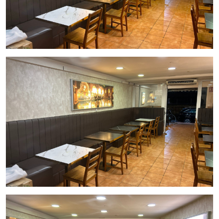
zona de la cocina, lo que te brinda la posibilidad de
gestionar eficientemente tus existencias y mantener el
espacio de trabajo ordenado y organizado.
Confía en InmoOlaya, una agencia inmobiliaria de confianza
en Barcelona, para facilitarte el proceso de traspaso y
ayudarte a materializar tu sueño empresarial. ¡No dejes
pasar esta oportunidad única en una de las ciudades más
fascinantes del mundo! Contáctanos hoy mismo para más
información y para programar una visita.