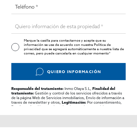
Marque la casilla para contactarnos y acepte que su
información se use de acuerdo con nuestra
Política de
privacidad
que se agregará automáticamente a nuestra lista de
correo, pero puede cancelarla en cualquier momento*
QUIERO INFORMACIÓN
Inmo Olaya S.L,
Responsable del tratamiento:
Finalidad del
Gestión y control de los servicios ofrecidos a través
tratamiento:
de la página Web de Servicios inmobiliarios, Envío de información a
traves de newsletter y otros,
Por consentimiento,
Legitimación:
No se cederan los datos, salvo para elaborar
Destinatarios:
contabilidad,
Acceder,
Derechos de las personas interesadas:
rectificar y suprimir los datos, solicitar la portabilidad de los
mismos, oponerse altratamiento y solicitar la limitación de éste,
El Propio interesado,
Procedencia de los datos:
Información
Puede consultarse la información adicional y detallada
Adicional:
sobre protección de datos
Aquí
.