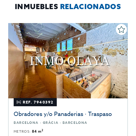
INMUEBLES
RELACIONADOS
REF. 7940392
Obradores y/o Panaderias · Traspaso
BARCELONA · GRÀCIA · BARCELONA
2
METROS:
84 m