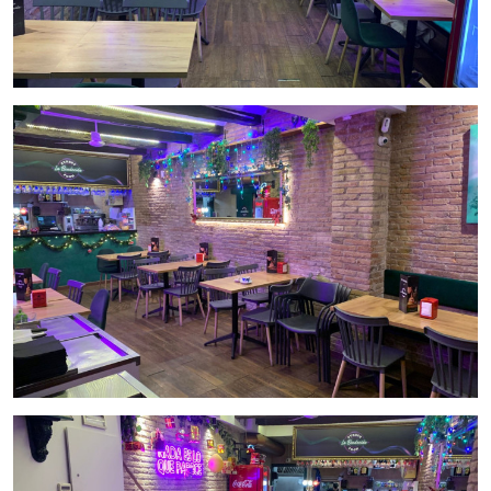
que busquen ingresar en el sector de la hostelería en
Barcelona. El alquiler mensual es de 1550€ más IVA, con un
contrato de alquiler de duración a convenir.
El local tiene pendiente una inversión para la insonorización
del local con un coste aproximado de 20.000.-€
No pierdas la oportunidad de adquirir este negocio en una
de las zonas más dinámicas de Barcelona. Para más
información, no dudes en ponerte en contacto con Inmo
Olaya.
Precio de traspaso
: 26.000 €
Alquiler mensual
: 1550 € + IVA
Tipo de licencia
: C2 con salida de humos
Duración del
contrato de alquiler
: A convenir