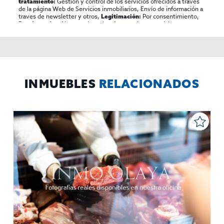
Gestión y control de los servicios ofrecidos a través
tratamiento:
de la página Web de Servicios inmobiliarios, Envío de información a
traves de newsletter y otros,
Por consentimiento,
Legitimación:
No se cederan los datos, salvo para elaborar
Destinatarios:
contabilidad,
Acceder,
Derechos de las personas interesadas:
rectificar y suprimir los datos, solicitar la portabilidad de los
mismos, oponerse altratamiento y solicitar la limitación de éste,
El Propio interesado,
Procedencia de los datos:
Información
Puede consultarse la información adicional y detallada
Adicional:
sobre protección de datos
Aquí
.
INMUEBLES
RELACIONADOS