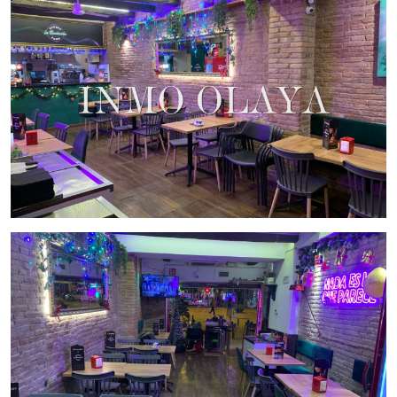
apto para la preparación de comida, ampliando las
posibilidades del negocio.
Ubicación estratégica en Sant Andreu
Ubicado en uno de los
barrios más tradicionales y concurridos de Barcelona, el bar
disfruta de una excelente visibilidad y accesibilidad. El barrio
de Sant Andreu es conocido por su gran actividad comercial
y residencial, lo que asegura un flujo constante de clientes
locales y turistas. La proximidad al Paseo Maragall aumenta
la afluencia de personas que pasan por la zona, lo que
resulta en una gran oportunidad de negocio.
Equipamiento y terraza
El local está completamente
equipado con todo lo necesario para su funcionamiento,
desde maquinaria hasta mobiliario, asegurando una
transición sin problemas para el nuevo propietario. Además,
dispone de una pequeña terraza con dos mesas para cuatro
comensales, lo que proporciona un espacio adicional para
los clientes durante los días soleados.
Facturación y condiciones de traspaso
Este bar tiene una
facturación mensual de 20.000 €, lo que demuestra el
potencial del negocio y su rentabilidad. El precio de traspaso
es de 66.000 €, una inversión atractiva para emprendedores