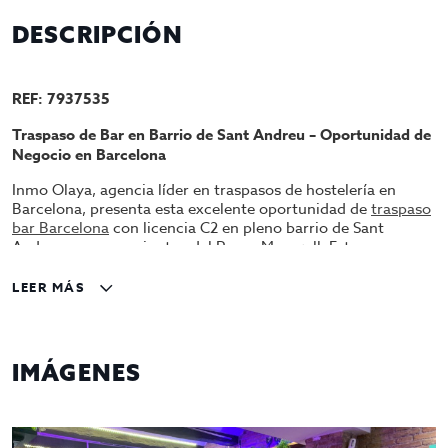
DESCRIPCIÓN
REF: 7937535
Traspaso de Bar en Barrio de Sant Andreu – Oportunidad de
Negocio en Barcelona
Inmo Olaya, agencia líder en traspasos de hostelería en
Barcelona, presenta esta excelente oportunidad de
traspaso
bar Barcelona
con licencia C2 en pleno barrio de Sant
Andreu, a pocos minutos del Paseo Maragall. Esta es una
ocasión única para emprendedores que buscan un local bien
ubicado en una zona en constante crecimiento y con gran
LEER MÁS
afluencia de público.
Características del local y actividad
El establecimiento
cuenta con un tamaño de 75 m² y tiene un aforo para 25
IMÁGENES
comensales. El local se encuentra completamente
reformado y equipado, con una excelente distribución y un
ambiente acogedor ideal para el desarrollo de la actividad de
bar. Además, cuenta con una salida de humos, lo que lo hace