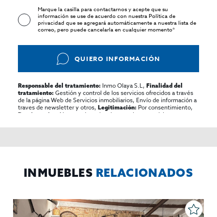
Marque la casilla para contactarnos y acepte que su
información se use de acuerdo con nuestra
Política de
privacidad
que se agregará automáticamente a nuestra lista de
correo, pero puede cancelarla en cualquier momento*
QUIERO INFORMACIÓN
Inmo Olaya S.L,
Responsable del tratamiento:
Finalidad del
Gestión y control de los servicios ofrecidos a través
tratamiento:
de la página Web de Servicios inmobiliarios, Envío de información a
traves de newsletter y otros,
Por consentimiento,
Legitimación:
No se cederan los datos, salvo para elaborar
Destinatarios:
contabilidad,
Acceder,
Derechos de las personas interesadas:
rectificar y suprimir los datos, solicitar la portabilidad de los
mismos, oponerse altratamiento y solicitar la limitación de éste,
El Propio interesado,
Procedencia de los datos:
Información
Puede consultarse la información adicional y detallada
Adicional:
sobre protección de datos
Aquí
.
INMUEBLES
RELACIONADOS