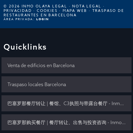
© 2026 INMO OLAYA LEGAL ·
NOTA LEGAL
·
PRIVACIDAD
·
COOKIES
·
MAPA WEB
·
TRASPASO DE
RESTAURANTES EN BARCELONA
ÁREA PRIVADA:
LOGIN
Quicklinks
Venta de edificios en Barcelona
Traspaso locales Barcelona
巴塞罗那餐厅转让 | 餐馆、C3执照与带露台餐厅 - Inmo Olaya
巴塞罗那购买餐厅 | 餐厅转让、出售与投资咨询 - Inmo Olaya