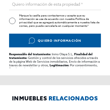
Marque la casilla para contactarnos y acepte que su
información se use de acuerdo con nuestra
Política de
privacidad
que se agregará automáticamente a nuestra lista de
correo, pero puede cancelarla en cualquier momento*
QUIERO INFORMACIÓN
Inmo Olaya S.L,
Responsable del tratamiento:
Finalidad del
Gestión y control de los servicios ofrecidos a través
tratamiento:
de la página Web de Servicios inmobiliarios, Envío de información a
traves de newsletter y otros,
Por consentimiento,
Legitimación:
No se cederan los datos, salvo para elaborar
Destinatarios:
contabilidad,
Acceder,
Derechos de las personas interesadas:
rectificar y suprimir los datos, solicitar la portabilidad de los
mismos, oponerse altratamiento y solicitar la limitación de éste,
El Propio interesado,
Procedencia de los datos:
Información
Puede consultarse la información adicional y detallada
Adicional:
sobre protección de datos
Aquí
.
INMUEBLES
RELACIONADOS