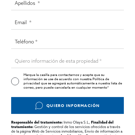
Marque la casilla para contactarnos y acepte que su
información se use de acuerdo con nuestra
Política de
privacidad
que se agregará automáticamente a nuestra lista de
correo, pero puede cancelarla en cualquier momento*
QUIERO INFORMACIÓN
Inmo Olaya S.L,
Responsable del tratamiento:
Finalidad del
Gestión y control de los servicios ofrecidos a través
tratamiento:
de la página Web de Servicios inmobiliarios, Envío de información a