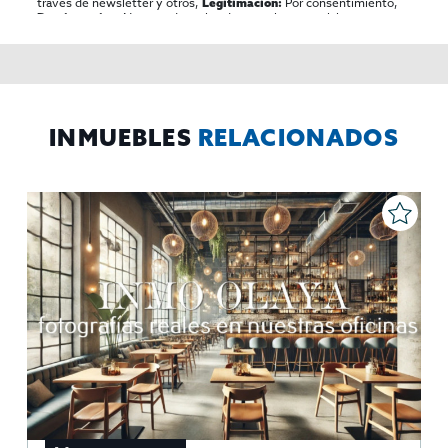
traves de newsletter y otros,
Por consentimiento,
Legitimación:
No se cederan los datos, salvo para elaborar
Destinatarios:
contabilidad,
Acceder,
Derechos de las personas interesadas:
rectificar y suprimir los datos, solicitar la portabilidad de los
mismos, oponerse altratamiento y solicitar la limitación de éste,
El Propio interesado,
Procedencia de los datos:
Información
Puede consultarse la información adicional y detallada
Adicional:
sobre protección de datos
Aquí
.
INMUEBLES
RELACIONADOS