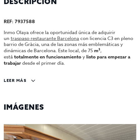
DESCRIPCIÓN
REF: 7937588
Inmo Olaya ofrece la oportunidad única de adquirir
un
traspaso restaurante Barcelona
con licencia C3 en pleno
barrio de Gràcia, una de las zonas más emblemáticas y
dinámicas de Barcelona. Este local, de 75
m²
,
está
totalmente en funcionamiento
y
listo para empezar a
trabajar
desde el primer día.
Características principales:
LEER MÁS
Superficie
: 75 m2
Licencia
: C3 (restaurante y bar)
Estado
: Funcionando y completamente equipado
IMÁGENES
Cocina equipada
: Todo el equipo necesario para
continuar la actividad sin inversión adicional
Baños
: 2
Aforo: comensales