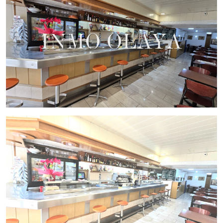
Precio del traspaso 234.000€ y alquiler mensual actual de
2.000€ + Iva
El restaurante cuenta con una
ubicación privilegiada
en una
de las calles más importantes de Gràcia, rodeado de
oficinas, comercios y un gran flujo de transeúntes y
residentes locales.
No dejes pasar esta oportunidad para invertir en uno de los
barrios más vibrantes de Barcelona. ¡Listo para empezar a
trabajar desde el primer día!