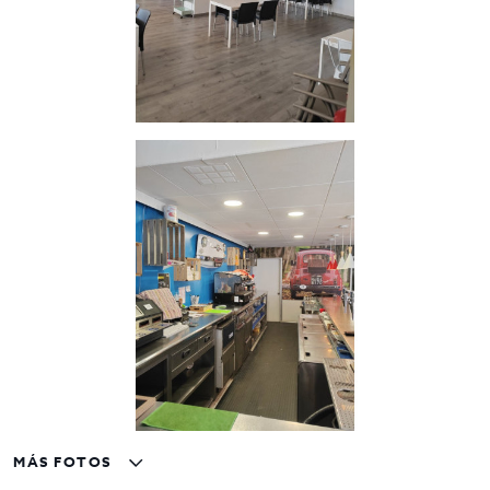
Contrato: 7
años
Para más información o concertar una visita, no dude en
contactar con nosotros.
InmoOlaya, agencia líder en traspasos de hostelería en
Barcelona.
Le acompañamos en todo el proceso para que
encuentre el negocio ideal de forma rápida, segura y
eficiente.
MÁS FOTOS