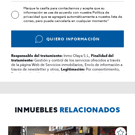
Marque la casilla para contactarnos y acepte que su
información se use de acuerdo con nuestra
Política de
privacidad
que se agregará automáticamente a nuestra lista de
correo, pero puede cancelarla en cualquier momento*
QUIERO INFORMACIÓN
Inmo Olaya S.L,
Responsable del tratamiento:
Finalidad del
Gestión y control de los servicios ofrecidos a través
tratamiento:
de la página Web de Servicios inmobiliarios, Envío de información a
traves de newsletter y otros,
Por consentimiento,
Legitimación:
No se cederan los datos, salvo para elaborar
Destinatarios:
contabilidad,
Acceder,
Derechos de las personas interesadas:
rectificar y suprimir los datos, solicitar la portabilidad de los
mismos, oponerse altratamiento y solicitar la limitación de éste,
El Propio interesado,
Procedencia de los datos:
Información
Puede consultarse la información adicional y detallada
Adicional:
sobre protección de datos
Aquí
.
INMUEBLES
RELACIONADOS