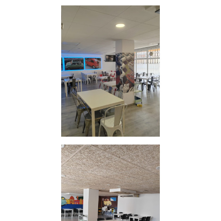
Seis neveras y congeladores
Cocina de tres fuegos
Equipamiento completo listo para trabajar
El local destaca por su diseño
moderno, funcional y
acogedor
, cuidadosamente ambientado para ofrecer una
excelente experiencia al cliente.
Negocio ideal para emprendedores o profesionales del
sector que busquen un establecimiento consolidado, con
gran capacidad y sin necesidad de inversión adicional.
✔ Listo para empezar a trabajar desde el primer día
✔ Amplio aforo interior y exterior
✔ Ubicación estratégica
✔ Instalaciones recientes y en perfecto estado
Condiciones:
Traspaso:
90.000 €
Alquiler:
1.500 € + IVA