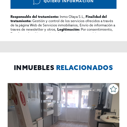
QUIERO INFORMACIÓN
Inmo Olaya S.L,
Responsable del tratamiento:
Finalidad del
Gestión y control de los servicios ofrecidos a través
tratamiento:
de la página Web de Servicios inmobiliarios, Envío de información a
traves de newsletter y otros,
Por consentimiento,
Legitimación:
No se cederan los datos, salvo para elaborar
Destinatarios:
contabilidad,
Acceder,
Derechos de las personas interesadas:
rectificar y suprimir los datos, solicitar la portabilidad de los
mismos, oponerse altratamiento y solicitar la limitación de éste,
El Propio interesado,
Procedencia de los datos:
Información
Puede consultarse la información adicional y detallada
Adicional:
sobre protección de datos
Aquí
.
INMUEBLES
RELACIONADOS