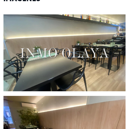
comensales
.
Zonas Exteriores:
Porche cubierto:
5 mesas para
10 clientes
.
Terraza exterior:
6 mesas con espacio para
12
comensales
.
Cocina:
Amplia, moderna y completamente
equipada, con un óptimo espacio de trabajo.
Almacenes:
2 almacenes anexos para una gestión
eficiente del stock.
Condiciones de Traspaso
Precio de Traspaso: 150.000 €
Alquiler Mensual: 2.200 €
Ventajas del Negocio
✔
Ubicación Prime:
En pleno centro, con alto flujo de
turistas y residentes. ✔
Totalmente Equipado:
Cocina
moderna y en funcionamiento. ✔
Espacio Exterior:
Tres