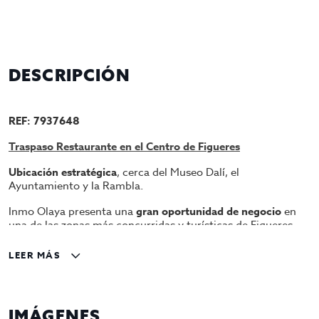
DESCRIPCIÓN
REF: 7937648
Traspaso Restaurante en el Centro de Figueres
Ubicación estratégica
, cerca del Museo Dalí, el
Ayuntamiento y la Rambla.
Inmo Olaya presenta una
gran oportunidad de negocio
en
una de las zonas más concurridas y turísticas de Figueres.
Este restaurante está totalmente equipado y listo para
continuar con la actividad sin necesidad de inversión
LEER MÁS
adicional.
Características del Local
IMÁGENES
Aforo Interior:
Comedor con capacidad para
32