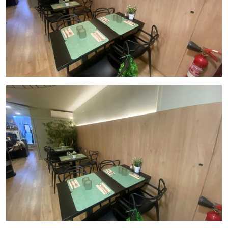
áreas diferenciadas para atender a distintos tipos de
clientela. ✔
Listo para Empezar:
Sin necesidad de reformas o
inversión adicional.
???? Contáctanos ahora para más información o para
agendar una visita.
Inmo Olaya, tu socio ideal en traspasos
de hostelería.