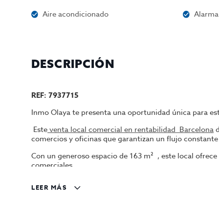
Aire acondicionado
Alarma
DESCRIPCIÓN
REF: 7937715
Inmo Olaya te presenta una oportunidad única para es
Este
venta local comercial en rentabilidad Barcelona
d
comercios y oficinas que garantizan un flujo constante 
Con un generoso espacio de 163 m² , este local ofrece 
comerciales.
Su fachada a pie de calle garantiza una visibilidad exc
LEER MÁS
salida fluida de clientes.
Además de su ubicación estratégica y su diseño funcion
oficina o un espacio para servicios, este lugar ofrece el