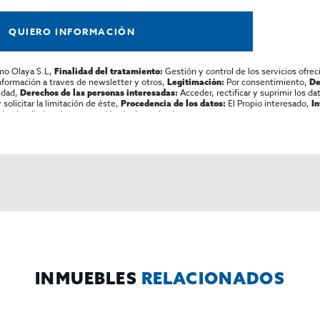
QUIERO INFORMACIÓN
mo Olaya S.L,
Gestión y control de los servicios ofrec
Finalidad del tratamiento:
información a traves de newsletter y otros,
Por consentimiento,
Legitimación:
De
lidad,
Acceder, rectificar y suprimir los dat
Derechos de las personas interesadas:
olicitar la limitación de éste,
El Propio interesado,
Procedencia de los datos:
I
al y detallada sobre protección de datos
Aquí
.
INMUEBLES
RELACIONADOS