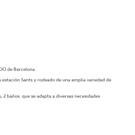
RDO de Barcelona.
la estación Sants y rodeado de una amplia variedad de
s, 2 baños que se adapta a diversas necesidades
tras que las puertas de acceso facilitan la entrada y
d. Ya sea que estés buscando establecer una tienda, una