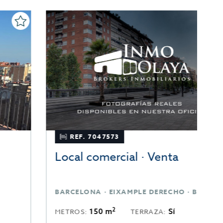
REF. 7047573
Local comercial · Venta
L
BARCELONA · EIXAMPLE DERECHO · BARCELONA
B
2
150 m
Sí
METROS:
TERRAZA:
M