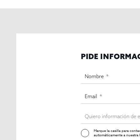
El precio está disponible por 520.000€
, proporcionando
P
recio de alquiler- 2600
€+IVA primer año- 2025 !
( 2900€+IVA a partir 1.12.2027)
El contrato 10 años ( hasta 01.12.2034)
PIDE INFORMA
IBI- 1420
€/ anual,
Gastos de comunidad- 525.40
€ /anual
Rentabilidad- 6.5%
No pierdas la oportunidad de explorar este espacio co
En InmoOlaya, estamos comprometidos a ser tu aliado 
Marque la casilla para cont
automáticamente a nuestra l