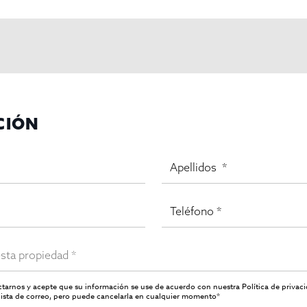
 una inversión sólida y de gran potencial en el dinámico mercad
CIÓN
mercial excepcional. Contáctanos hoy mismo para obtener más in
en el éxito de tu negocio en Barcelona.
actarnos y acepte que su información se use de acuerdo con nuestra
Política de privac
ista de correo, pero puede cancelarla en cualquier momento*