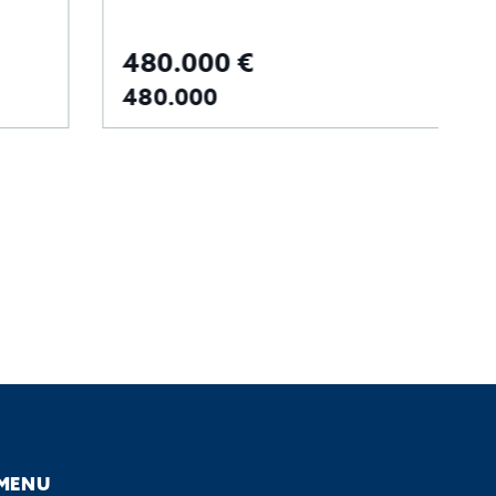
480.000 €
4
480.000
4
MENU