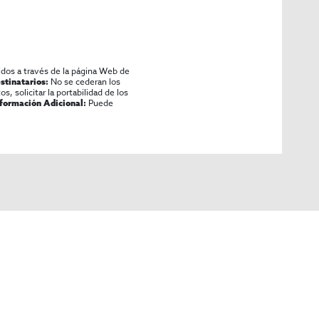
idos a través de la página Web de
No se cederan los
stinatarios:
os, solicitar la portabilidad de los
Puede
nformación Adicional: