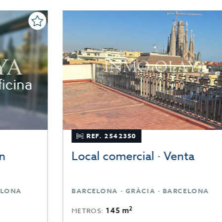
REF. 2542350
Local comercial · Venta
BARCELONA · GRÀCIA · BARCELONA
2
145 m
METROS: