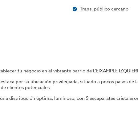
Trans. público cercano
tablecer tu negocio en el vibrante barrio de L'EIXAMPLE IZQUIE
estaca por su ubicación privilegiada, situado a pocos pasos de 
de clientes potenciales.
una distribución óptima, luminoso, con 5 escaparates cristalero
epcional, captando la atención de transeúntes y conductores, mien
al, este magnífico local comercial se destaca por su versatilida
 lienzo perfecto para dar vida a tus ideas empresariales.