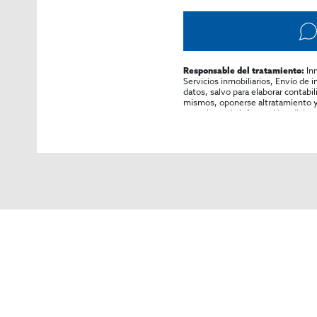
In
Responsable del tratamiento:
Servicios inmobiliarios, Envío de 
datos, salvo para elaborar contabi
mismos, oponerse altratamiento y s
consultarse la información adicion