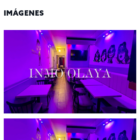
Aforo: 50 personas
IMÁGENES
Totalmente insonorizado
Música: 84 db
Ubicación a pie de calle
Totalmente reformado
Cuenta con un almacén
Equipado con todo el mobiliario y maquinaria
necesaria para empezar a trabajar de inmediato
Cuenta con una clientela fija
Baños: 2 baños
Contrato de 5 años
Situado en una de las zonas más turísticas de
Barcelona, en una calle principal
Traspaso es de 120.000€ y un Alquiler mensual de 1.900€ +
IVA
¡No pierdas la oportunidad de adquirir este exitoso Bar
copas musical en una ubicación inmejorable! ¡Contáctanos
para más información y visita este maravilloso local antes de