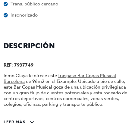
Trans. público cercano
Insonorizado
DESCRIPCIÓN
REF: 7937749
Inmo Olaya le ofrece este
traspaso Bar Copas Musical
Barcelona
de 96m2 en el Eixample. Ubicado a pie de calle,
este Bar Copas Musical goza de una ubicación privilegiada
con un gran flujo de clientes potenciales y esta rodeado de
centros deportivos, centros comerciales, zonas verdes,
colegios, oficinas, parking y transporte público.
Las características de este local son impresionantes:
LEER MÁS
Superficie de 96 m2
Distribución en 1 sola planta