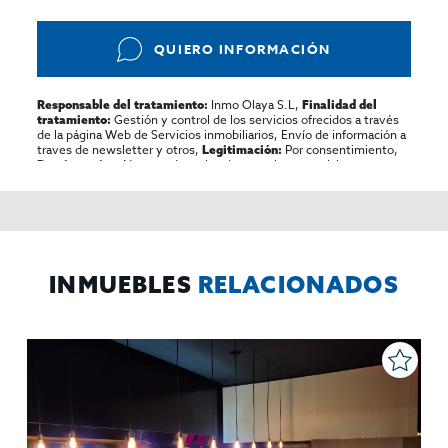
QUIERO INFORMACIÓN
Inmo Olaya S.L,
Responsable del tratamiento:
Finalidad del
Gestión y control de los servicios ofrecidos a través
tratamiento:
de la página Web de Servicios inmobiliarios, Envío de información a
traves de newsletter y otros,
Por consentimiento,
Legitimación:
No se cederan los datos, salvo para elaborar
Destinatarios:
contabilidad,
Acceder,
Derechos de las personas interesadas:
rectificar y suprimir los datos, solicitar la portabilidad de los
mismos, oponerse altratamiento y solicitar la limitación de éste,
El Propio interesado,
Procedencia de los datos:
Información
Puede consultarse la información adicional y detallada
Adicional:
sobre protección de datos
Aquí
.
INMUEBLES
RELACIONADOS