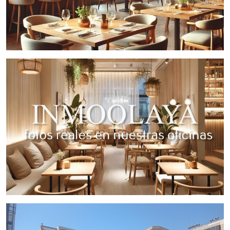
Gestiona InmoOlaya InmoOlaya, agencia líder en traspasos
de hotelería, póngase en contacto con nosotros, o visite
nuestro portal; encontrará la mayor selección de
restaurantes y negocios de hostelería en traspaso de
Barcelona. Un asesor le acompañara en todo el proceso,
ahorrando tiempo y seleccionando los mejores negocios
para su proyecto.