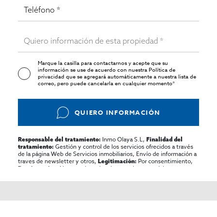
Marque la casilla para contactarnos y acepte que su
información se use de acuerdo con nuestra
Política de
privacidad
que se agregará automáticamente a nuestra lista de
correo, pero puede cancelarla en cualquier momento*
QUIERO INFORMACIÓN
Inmo Olaya S.L,
Responsable del tratamiento:
Finalidad del
Gestión y control de los servicios ofrecidos a través
tratamiento:
de la página Web de Servicios inmobiliarios, Envío de información a
traves de newsletter y otros,
Por consentimiento,
Legitimación:
No se cederan los datos, salvo para elaborar
Destinatarios:
contabilidad,
Acceder,
Derechos de las personas interesadas:
rectificar y suprimir los datos, solicitar la portabilidad de los
mismos, oponerse altratamiento y solicitar la limitación de éste,
El Propio interesado,
Procedencia de los datos:
Información
Puede consultarse la información adicional y detallada
Adicional:
sobre protección de datos
Aquí
.