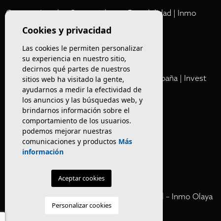
Comprar Locales Comerciales en Rentabilidad | Inmo
Olaya
Cookies y privacidad
Las cookies le permiten personalizar
Club
su experiencia en nuestro sitio,
decirnos qué partes de nuestros
Cartera Privada de Activos Hoteleros en España | Invest
sitios web ha visitado la gente,
ayudarnos a medir la efectividad de
Inmo Olaya
los anuncios y las búsquedas web, y
brindarnos información sobre el
Venta de edificios
comportamiento de los usuarios.
podemos mejorar nuestras
comunicaciones y productos
Más
Comprar restaurante en Barcelona
información
Negocios en rentabilidad en Barcelona
Aceptar cookies
Vender Hotel en España | Venta Confidencial – Inmo Olaya
Personalizar cookies