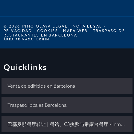
© 2026 INMO OLAYA LEGAL ·
NOTA LEGAL
·
PRIVACIDAD
·
COOKIES
·
MAPA WEB
·
TRASPASO DE
RESTAURANTES EN BARCELONA
ÁREA PRIVADA:
LOGIN
Quicklinks
Venta de edificios en Barcelona
Traspaso locales Barcelona
巴塞罗那餐厅转让 | 餐馆、C3执照与带露台餐厅 - Inmo Olaya