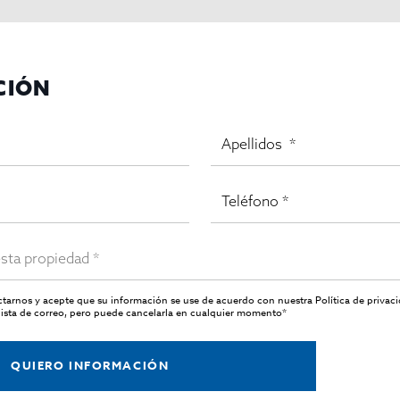
r inmediatamente.
idad y previsibilidad financiera.
s.
ocio gastronómico.
CIÓN
 agendar una visita y conocer más detalles sobre esta magnífi
as.
actarnos y acepte que su información se use de acuerdo con nuestra
Política de privac
ista de correo, pero puede cancelarla en cualquier momento*
QUIERO INFORMACIÓN