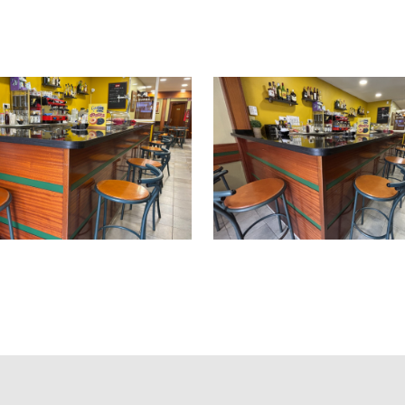
rantizando gran visibilidad y flujo constante de clientes.
ta demanda en el sector de restauración.
 el servicio.
onal.
r sin necesidad de inversiones adicionales.
r una clientela estable y rentable.
 continuidad en la actividad.
spacio para el negocio principal.
icitud en trámite, lo que aumentará la capacidad y rentabilida
ables de Barcelona.