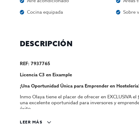
Aire acondicionado
Áreas t
Cocina equipada
Sobre v
DESCRIPCIÓN
REF: 7937765
Licencia C3 en Eixample
¡Una Oportunidad Única para Emprender en Hostelería
Inmo Olaya tiene el placer de ofrecer en EXCLUSIVA el
una excelente oportunidad para inversores y emprended
éxito.
Ubicación Privilegiada
LEER MÁS
Situado en una zona de alto tránsito.