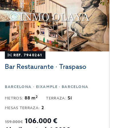
REF. 7940261
Bar Restaurante · Traspaso
B
BARCELONA · EIXAMPLE · BARCELONA
B
2
88 m
Sí
METROS:
TERRAZA:
M
2
MESAS TERRAZA:
106.000 €
1
159.000€