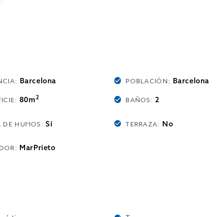
Barcelona
Barcelona
NCIA:
POBLACIÓN:
2
80m
2
ICIE:
BAÑOS:
Sí
No
A DE HUMOS:
TERRAZA:
MarPrieto
DOR: