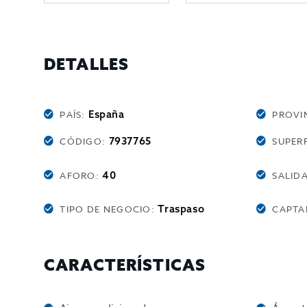
DETALLES
España
PAÍS:
PROVI
7937765
CÓDIGO:
SUPERF
40
AFORO:
SALID
Traspaso
TIPO DE NEGOCIO:
CAPTA
CARACTERÍSTICAS