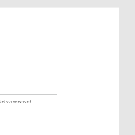
ca oportunidad de negocio.
idad
que se agregará