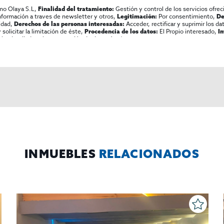
mo Olaya S.L,
Gestión y control de los servicios ofrec
Finalidad del tratamiento:
información a traves de newsletter y otros,
Por consentimiento,
Legitimación:
De
lidad,
Acceder, rectificar y suprimir los dat
Derechos de las personas interesadas:
olicitar la limitación de éste,
El Propio interesado,
Procedencia de los datos:
I
al y detallada sobre protección de datos
Aquí
.
INMUEBLES
RELACIONADOS