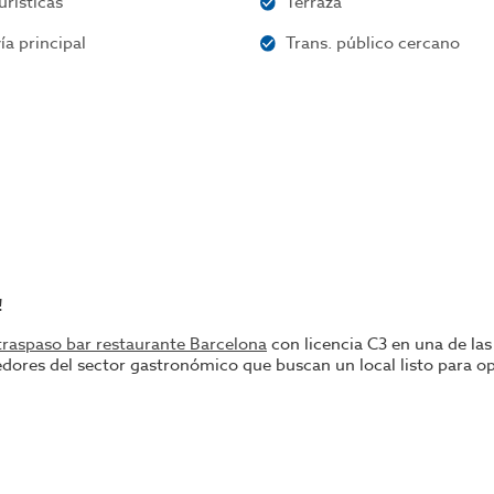
urísticas
Terraza
ía principal
Trans. público cercano
!
traspaso bar restaurante Barcelona
con licencia C3 en una de las
ores del sector gastronómico que buscan un local listo para ope