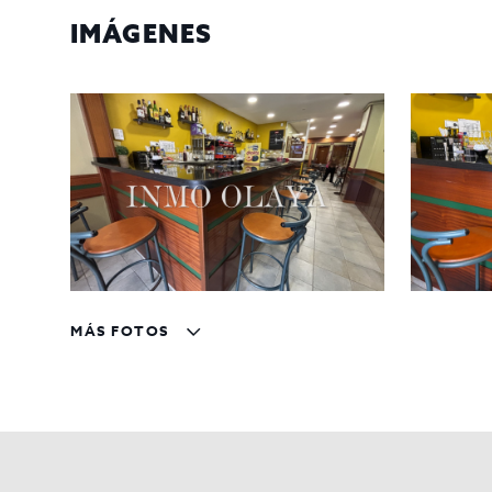
Ubicado en una vía principal y a pie de calle, ga
Eixample es conocido por su dinamismo y su al
IMÁGENES
Características del Local
Superficie:
80 m2.
Barra amplia y cómoda
, perfecta para optimizar
Salida de humos
, ideal para una cocina profesi
Cocina totalmente equipada
y lista para opera
Aforo para 40 personas
, lo que permite atende
Contrato de 10 años
, asegurando estabilidad y
Condiciones del Traspaso
Alquiler mensual:
1.320 €.
MÁS FOTOS
Monto del traspaso:
110.000 €.
Sin máquinas recreativas
, lo que optimiza el e
Posibilidad de terraza de 3 a 4 mesas
, con sol
¿Por qué es una Gran Oportunidad?
Inversión segura en una de las zonas más rent