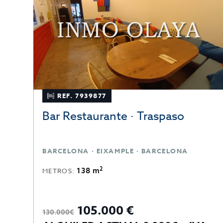
REF. 7939877
Bar Restaurante · Traspaso
BARCELONA · EIXAMPLE · BARCELONA
2
138 m
METROS:
105.000 €
130.000€