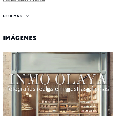
Castelldefels,Barcelona
.
Ubicación Estratégica
: Situado sobre avenida
céntrica, en una vía principal con alto tránsito
LEER MÁS
peatonal y vehicular
Clientela Fidelizada
: Negocio con una base de
clientes recurrentes y demanda continua.
IMÁGENES
Versatilidad del Negocio
: Permite la producción y
venta directa
Valor Agregado
: La posibilidad de degustación
genera una mayor atracción de clientes y
fidelización.
Infraestructura Adecuada
: Superficie de 200 m2
con zona de obrador y degustación.
Terraza privada
Condiciones de Traspaso
Monto de Traspaso: 159.000 euros.
Alquiler Mensual: 1.933 euros finales