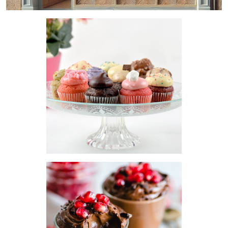
Contrato de Arrendamiento
: 10 años, garantizando
estabilidad y seguridad en la inversión.
Oportunidad de Inversión
Esta licencia es ideal para emprendedores o inversores que
deseen operar un negocio con una estructura sólida y
rentable. La posibilidad de ofrecer productos elaborados en
el obrador garantiza un margen de ganancia atractivo y una
diferenciación en el mercado.
No dejes pasar esta oportunidad de adquirir una licencia con
grandes posibilidades de rentabilidad. Inmo Olaya te ofrece
la asesoría necesaria para que este traspaso sea un proceso
ágil y exitoso.
¡Contáctanos hoy mismo y asegura tu inversión en un
negocio de éxito!