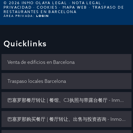
© 2026 INMO OLAYA LEGAL ·
NOTA LEGAL
·
PRIVACIDAD
·
COOKIES
·
MAPA WEB
·
TRASPASO DE
RESTAURANTES EN BARCELONA
ÁREA PRIVADA:
LOGIN
Quicklinks
Venta de edificios en Barcelona
Traspaso locales Barcelona
巴塞罗那餐厅转让 | 餐馆、C3执照与带露台餐厅 - Inmo Olaya
巴塞罗那购买餐厅 | 餐厅转让、出售与投资咨询 - Inmo Olaya