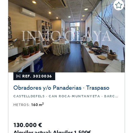
REF. 3020036
Obradores y/o Panaderias · Traspaso
CASTELLDEFELS · CAN ROCA-MUNTANYETA · BARCELONA
2
METROS:
160 m
130.000 €
Alquiler actual: Alquiler 1.500€