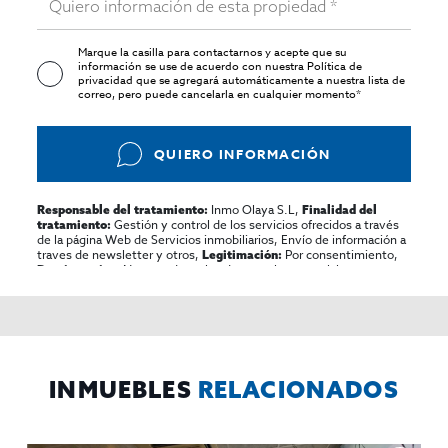
Marque la casilla para contactarnos y acepte que su
información se use de acuerdo con nuestra
Política de
privacidad
que se agregará automáticamente a nuestra lista de
correo, pero puede cancelarla en cualquier momento*
QUIERO INFORMACIÓN
Inmo Olaya S.L,
Responsable del tratamiento:
Finalidad del
Gestión y control de los servicios ofrecidos a través
tratamiento:
de la página Web de Servicios inmobiliarios, Envío de información a
traves de newsletter y otros,
Por consentimiento,
Legitimación:
No se cederan los datos, salvo para elaborar
Destinatarios:
contabilidad,
Acceder,
Derechos de las personas interesadas:
rectificar y suprimir los datos, solicitar la portabilidad de los
mismos, oponerse altratamiento y solicitar la limitación de éste,
El Propio interesado,
Procedencia de los datos:
Información
Puede consultarse la información adicional y detallada
Adicional:
sobre protección de datos
Aquí
.
INMUEBLES
RELACIONADOS