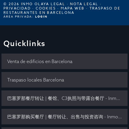
© 2026 INMO OLAYA LEGAL ·
NOTA LEGAL
·
PRIVACIDAD
·
COOKIES
·
MAPA WEB
·
TRASPASO DE
RESTAURANTES EN BARCELONA
ÁREA PRIVADA:
LOGIN
Quicklinks
Venta de edificios en Barcelona
Traspaso locales Barcelona
巴塞罗那餐厅转让 | 餐馆、C3执照与带露台餐厅 - Inmo Olaya
巴塞罗那购买餐厅 | 餐厅转让、出售与投资咨询 - Inmo Olaya