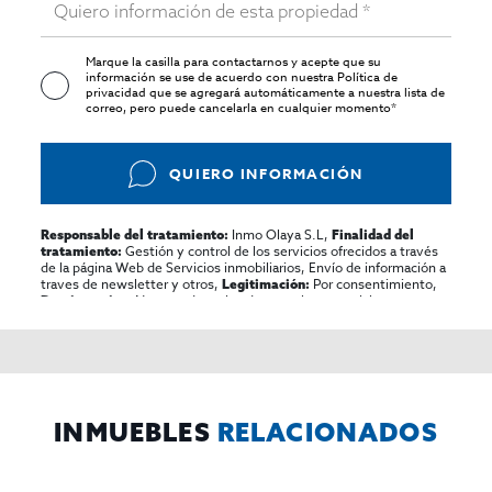
Marque la casilla para contactarnos y acepte que su
información se use de acuerdo con nuestra
Política de
privacidad
que se agregará automáticamente a nuestra lista de
correo, pero puede cancelarla en cualquier momento*
QUIERO INFORMACIÓN
Inmo Olaya S.L,
Responsable del tratamiento:
Finalidad del
Gestión y control de los servicios ofrecidos a través
tratamiento:
de la página Web de Servicios inmobiliarios, Envío de información a
traves de newsletter y otros,
Por consentimiento,
Legitimación:
No se cederan los datos, salvo para elaborar
Destinatarios:
contabilidad,
Acceder,
Derechos de las personas interesadas:
rectificar y suprimir los datos, solicitar la portabilidad de los
mismos, oponerse altratamiento y solicitar la limitación de éste,
El Propio interesado,
Procedencia de los datos:
Información
Puede consultarse la información adicional y detallada
Adicional:
sobre protección de datos
Aquí
.
INMUEBLES
RELACIONADOS