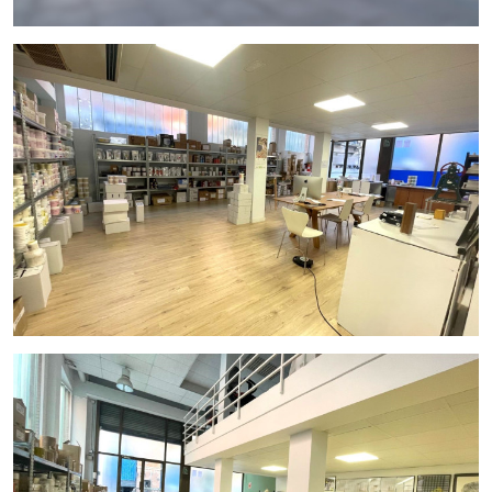
turismo, ofrece un mercado vasto y diverso, y este local se
posiciona en el epicentro de la acción.
Con un precio de venta de 690.000 €
, esta es una
oportunidad de inversión que no puedes dejar escapar.
InmoOlaya te acompaña en cada paso, asegurándose de que
obtengas el máximo valor de esta inversión. Contáctanos y
comienza tu nueva aventura empresarial en el corazón de
Barcelona. ¡Tu éxito en la Ciudad Condal comienza aquí!