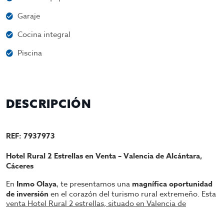
Garaje
Cocina integral
Piscina
DESCRIPCIÓN
REF: 7937973
Hotel Rural 2 Estrellas en Venta – Valencia de Alcántara,
Cáceres
En
Inmo Olaya
, te presentamos una
magnífica oportunidad
de inversión
en el corazón del turismo rural extremeño. Esta
venta Hotel Rural 2 estrellas, situado en Valencia de
Alcántara
(Cáceres)
, combina la tranquilidad de un entorno
natural con una infraestructura perfecta para el alojamiento