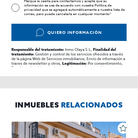
Marque la casilla para contactarnos y acepte que su
información se use de acuerdo con nuestra
Política de
privacidad
que se agregará automáticamente a nuestra lista de
correo, pero puede cancelarla en cualquier momento*
QUIERO INFORMACIÓN
Inmo Olaya S.L,
Responsable del tratamiento:
Finalidad del
Gestión y control de los servicios ofrecidos a través
tratamiento:
de la página Web de Servicios inmobiliarios, Envío de información a
traves de newsletter y otros,
Por consentimiento,
Legitimación:
No se cederan los datos, salvo para elaborar
Destinatarios:
contabilidad,
Acceder,
Derechos de las personas interesadas:
rectificar y suprimir los datos, solicitar la portabilidad de los
mismos, oponerse altratamiento y solicitar la limitación de éste,
El Propio interesado,
Procedencia de los datos:
Información
Puede consultarse la información adicional y detallada
Adicional:
sobre protección de datos
Aquí
.
INMUEBLES
RELACIONADOS