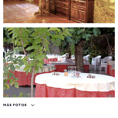
restauración y eventos.
Precio de venta
:
1.100.000 € (negociable)
–
IVA 5% incluido
Contáctanos en Inmo Olaya
para más información o para
concertar una visita. ¡Invierte en un hotel con encanto,
proyección y múltiples líneas de negocio!
MÁS FOTOS