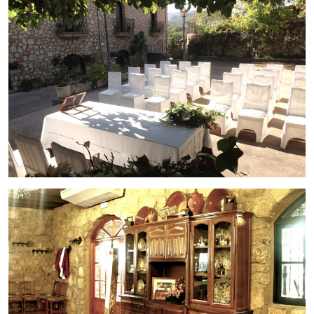
????
Zonas comunes y extras
:
Piscina
Varias terrazas con vistas al entorno natural
Espacios ideales para celebraciones, bodas, comuniones
o eventos de empresa
Este hotel rural está diseñado para ofrecer tanto
una
experiencia de alojamiento tranquila y exclusiva
, como
eventos de gran formato
, lo que lo convierte en una
inversión versátil y de alto potencial
.
Ubicación Estratégica
Situado en
Valencia de Alcántara
, Cáceres, en un entorno
natural único y muy cerca de la frontera con Portugal, lo
que lo convierte en un punto de atracción tanto para
turismo nacional como internacional.
Ideal para inversores
que buscan un negocio
consolidado y
con opciones de crecimiento
, gracias a la construcción de
nuevas habitaciones y al fuerte potencial del área de