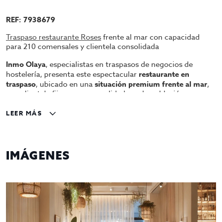
REF: 7938679
Traspaso restaurante Roses
frente al mar con capacidad
para 210 comensales y clientela consolidada
Inmo Olaya
, especialistas en traspasos de negocios de
hostelería, presenta este espectacular
restaurante en
traspaso
, ubicado en una
situación premium frente al mar
,
con clientela fija y muy consolidado en la población.
Características principales
LEER MÁS
Capacidad total:
210 comensales.
Interior:
amplio comedor para 160 personas.
IMÁGENES
Terraza privada:
30 plazas.
Terraza frente al mar:
20 plazas adicionales.
Cocina moderna, bien equipada y adaptada
a la alta
capacidad de servicio.