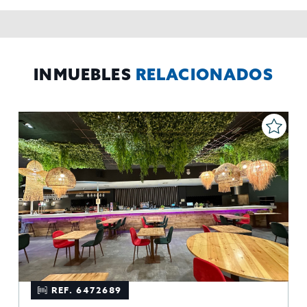
contabilidad,
Acceder,
Derechos de las personas interesadas:
rectificar y suprimir los datos, solicitar la portabilidad de los
mismos, oponerse altratamiento y solicitar la limitación de éste,
El Propio interesado,
Procedencia de los datos:
Información
Puede consultarse la información adicional y detallada
Adicional:
sobre protección de datos
Aquí
.
INMUEBLES
RELACIONADOS
REF. 6472689