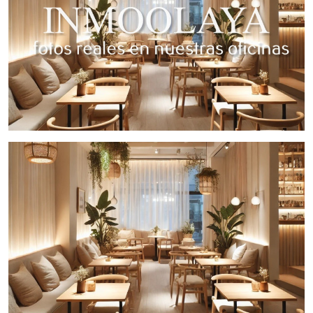
Inmueble en excelente estado, con visibilidad máxima y
una ubicación privilegiada.
Oportunidad única
Este restaurante cuenta con una
clientela fiel y consolidada
,
listo para facturar desde el primer día, ideal para continuar
con un negocio rentable en una ubicación excepcional.
Condiciones económicas:
Traspaso:
600.000 €
Alquiler mensual:
5.000 €
Precio negociable
No pierdas esta oportunidad de adquirir un restaurante con
gran capacidad, frente al mar, en un enclave único y con alto
potencial.
Para más información o para concertar una visita, contacta
con
Inmo Olaya
, tu agencia de confianza especializada en
negocios de hostelería.