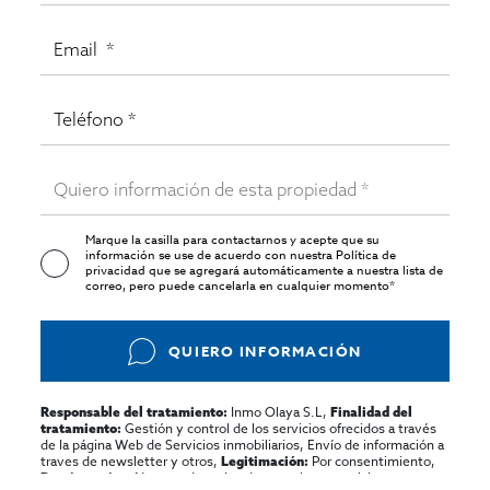
Marque la casilla para contactarnos y acepte que su
información se use de acuerdo con nuestra
Política de
privacidad
que se agregará automáticamente a nuestra lista de
correo, pero puede cancelarla en cualquier momento*
QUIERO INFORMACIÓN
Inmo Olaya S.L,
Responsable del tratamiento:
Finalidad del
Gestión y control de los servicios ofrecidos a través
tratamiento:
de la página Web de Servicios inmobiliarios, Envío de información a
traves de newsletter y otros,
Por consentimiento,
Legitimación:
No se cederan los datos, salvo para elaborar
Destinatarios: