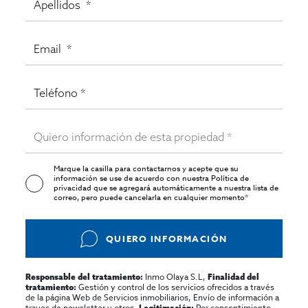
Marque la casilla para contactarnos y acepte que su
información se use de acuerdo con nuestra
Política de
privacidad
que se agregará automáticamente a nuestra lista de
correo, pero puede cancelarla en cualquier momento*
QUIERO INFORMACIÓN
Inmo Olaya S.L,
Responsable del tratamiento:
Finalidad del
Gestión y control de los servicios ofrecidos a través
tratamiento:
de la página Web de Servicios inmobiliarios, Envío de información a
traves de newsletter y otros,
Por consentimiento,
Legitimación: