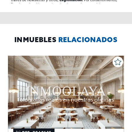
No se cederan los datos, salvo para elaborar
Destinatarios:
contabilidad,
Acceder,
Derechos de las personas interesadas:
rectificar y suprimir los datos, solicitar la portabilidad de los
mismos, oponerse altratamiento y solicitar la limitación de éste,
El Propio interesado,
Procedencia de los datos:
Información
Puede consultarse la información adicional y detallada
Adicional:
sobre protección de datos
Aquí
.
INMUEBLES
RELACIONADOS