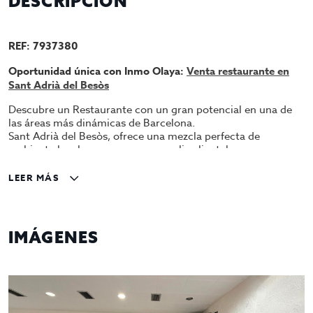
DESCRIPCIÓN
REF: 7937380
Oportunidad única con Inmo Olaya:
Venta restaurante en
Sant Adrià del Besòs
Descubre un Restaurante con un gran potencial en una de
las áreas más dinámicas de Barcelona.
Sant Adrià del Besòs, ofrece una mezcla perfecta de
ambiente local y acceso a una amplia clientela.
Características de la zona:
LEER MÁS
Ubicación Estratégica
: Situado en una zona de alto
tránsito, con fácil acceso a la playa y transporte
público. Ideal para captar tanto a residentes locales
IMÁGENES
como a turistas.
Ambiente Acogedor
: El restaurante cuenta con un
diseño acogedor, perfecto para comidas familiares,
cenas románticas o eventos especiales.