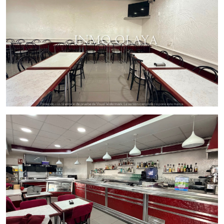
Cercanía a Atracciones
: A poca distancia de
parques, playas y zonas de ocio, lo que aumenta la
visibilidad y el atractivo del restaurante.
Comunidad Vibrante
: Sant Adrià del Besòs cuenta
con una comunidad activa y un ambiente
multicultural, ideal para fomentar un sentido de
pertenencia y lealtad entre los clientes.
Características del Restaurante:
Superficie total:
213 m2
Distribución:
1 planta
Licencia:
C3
Salida de humos:
Si
Terraza:
86 mesas
Dispone de dos locales alquilados
Baños:
4
Venta es de 530.000 y un Alquiler mensual de dos locales
adicionales situados en la zona donde esta se encuentra el