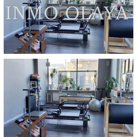
• Espacio diáfano ideal para clases grupales, pilates, yoga o
rehabilitación.
• 2 aseos adicionales.
• 2 vestuarios equipados, con un total de 4 duchas.
• Patio interior que aporta ventilación natural.
Características y ventajas
• Licencia específica para entrenamiento personal, pilates y
rehabilitación.
• Local en perfecto estado y totalmente equipado con
maquinaria y material profesional.
• Negocio con alta facturación y flujo constante de clientes,
ideal para continuar operando desde el primer día.
• Ubicación estratégica en zona residencial y de oficinas, con
gran demanda de servicios deportivos y de bienestar.
Condiciones económicas
•
Precio de traspaso: 250.000 €
•
Alquiler: 3.200 € + IVA
• Contrato: 10 años