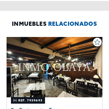
rectificar y suprimir los datos, solicitar la portabilidad de los
mismos, oponerse altratamiento y solicitar la limitación de éste,
El Propio interesado,
Procedencia de los datos:
Información
Puede consultarse la información adicional y detallada
Adicional:
sobre protección de datos
Aquí
.
INMUEBLES
RELACIONADOS
REF. 7939693