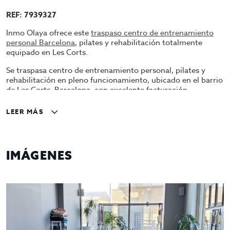
REF: 7939327
Inmo Olaya ofrece este
traspaso centro de entrenamiento
personal Barcelona
, pilates y rehabilitación totalmente
equipado en Les Corts.
Se traspasa centro de entrenamiento personal, pilates y
rehabilitación en pleno funcionamiento, ubicado en el barrio
de Les Corts, Barcelona, con excelente facturación
demostrable y cartera consolidada de clientes fijos. Local
completamente reformado y equipado para continuar la
LEER MÁS
actividad sin necesidad de inversión adicional.
Superficie total de 330 m², distribuidos en 2 plantas:
IMÁGENES
Planta baja – 138 m² (a pie de calle)
• Recepción amplia y luminosa.
• 2 salas de entrenamiento.
• 1 aseo adaptado para personas con movilidad reducida.
• Altura de techo de 5 metros, aportando amplitud y
confort.
Planta sótano – 168 m²