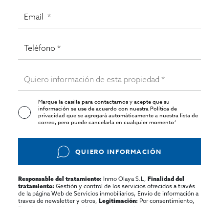
Marque la casilla para contactarnos y acepte que su
información se use de acuerdo con nuestra
Política de
privacidad
que se agregará automáticamente a nuestra lista de
correo, pero puede cancelarla en cualquier momento*
QUIERO INFORMACIÓN
Inmo Olaya S.L,
Responsable del tratamiento:
Finalidad del
Gestión y control de los servicios ofrecidos a través
tratamiento:
de la página Web de Servicios inmobiliarios, Envío de información a
traves de newsletter y otros,
Por consentimiento,
Legitimación:
No se cederan los datos, salvo para elaborar
Destinatarios:
contabilidad,
Acceder,
Derechos de las personas interesadas: