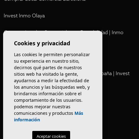
Invest Inmo Olaya
Comprar Locales Comerciales en Rentabilidad | Inmo
Olaya
Cookies y privacidad
Las cookies le permiten personalizar
Club
su experiencia en nuestro sitio,
decirnos qué partes de nuestros
Cartera Privada de Activos Hoteleros en España | Invest
sitios web ha visitado la gente,
ayudarnos a medir la efectividad de
Inmo Olaya
los anuncios y las búsquedas web, y
brindarnos información sobre el
Venta de edificios
comportamiento de los usuarios.
podemos mejorar nuestras
comunicaciones y productos
Más
Comprar restaurante en Barcelona
información
Negocios en rentabilidad en Barcelona
Aceptar cookies