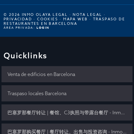
© 2026 INMO OLAYA LEGAL ·
NOTA LEGAL
·
PRIVACIDAD
·
COOKIES
·
MAPA WEB
·
TRASPASO DE
RESTAURANTES EN BARCELONA
ÁREA PRIVADA:
LOGIN
Quicklinks
Venta de edificios en Barcelona
Traspaso locales Barcelona
巴塞罗那餐厅转让 | 餐馆、C3执照与带露台餐厅 - Inmo Olaya
巴塞罗那购买餐厅 | 餐厅转让、出售与投资咨询 - Inmo Olaya