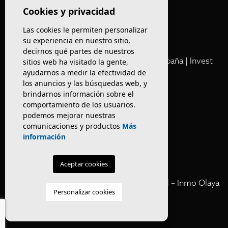
Olaya
Cookies y privacidad
Las cookies le permiten personalizar
Club
su experiencia en nuestro sitio,
decirnos qué partes de nuestros
Cartera Privada de Activos Hoteleros en España | Invest
sitios web ha visitado la gente,
ayudarnos a medir la efectividad de
Inmo Olaya
los anuncios y las búsquedas web, y
brindarnos información sobre el
Venta de edificios
comportamiento de los usuarios.
podemos mejorar nuestras
comunicaciones y productos
Más
Comprar restaurante en Barcelona
información
Negocios en rentabilidad en Barcelona
Aceptar cookies
Vender Hotel en España | Venta Confidencial – Inmo Olaya
Personalizar cookies
venta hoteles off market