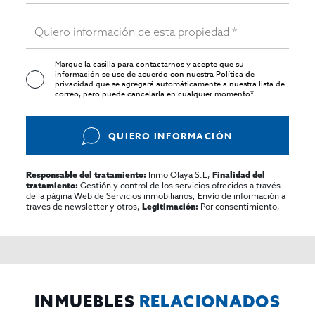
Marque la casilla para contactarnos y acepte que su
información se use de acuerdo con nuestra
Política de
privacidad
que se agregará automáticamente a nuestra lista de
correo, pero puede cancelarla en cualquier momento*
QUIERO INFORMACIÓN
Inmo Olaya S.L,
Responsable del tratamiento:
Finalidad del
Gestión y control de los servicios ofrecidos a través
tratamiento:
de la página Web de Servicios inmobiliarios, Envío de información a
traves de newsletter y otros,
Por consentimiento,
Legitimación:
No se cederan los datos, salvo para elaborar
Destinatarios:
contabilidad,
Acceder,
Derechos de las personas interesadas:
rectificar y suprimir los datos, solicitar la portabilidad de los
mismos, oponerse altratamiento y solicitar la limitación de éste,
El Propio interesado,
Procedencia de los datos:
Información
Puede consultarse la información adicional y detallada
Adicional:
sobre protección de datos
Aquí
.
INMUEBLES
RELACIONADOS