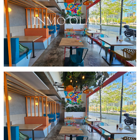
planta baja, con 130 m2, incluye un comedor de 69 m2, una
cocina totalmente equipada de 25 m2 y dos baños (uno
adaptado para minusválidos) junto con un pequeño
almacén. La planta superior, con 110 m2, cuenta con una
cocina equipada para producción, cámaras frigoríficas y
baños. El local, de construcción reciente en 2021, cumple
con todas las normativas actuales y está totalmente
amueblado y equipado con los equipos necesarios para
operar de inmediato.
Entre los equipos destacados se encuentran la campana
extractora, freidoras a gas, plancha de cromo, lavavajillas,
neveras, congelador, entre otros. Además, cuenta con
licencia de terraza para un aforo de hasta 24 personas, ideal
para aprovechar al máximo el espacio exterior durante todo
el año.
El traspaso se ofrece por 275.000€, con un alquiler mensual
de 3.176€ + IVA, sujeto a revisión por parte de la propiedad.
No pierdas la oportunidad de adquirir este restaurante con
todas las comodidades y prestaciones necesarias para
triunfar en el competitivo mercado gastronómico de
Barcelona. Contáctanos hoy mismo para obtener más