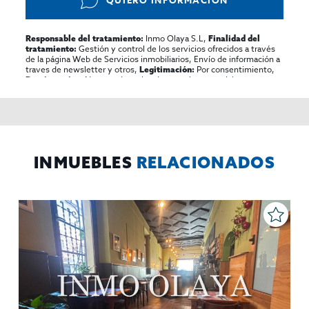
Inmo Olaya S.L,
Responsable del tratamiento:
Finalidad del
Gestión y control de los servicios ofrecidos a través
tratamiento:
de la página Web de Servicios inmobiliarios, Envío de información a
traves de newsletter y otros,
Por consentimiento,
Legitimación:
No se cederan los datos, salvo para elaborar
Destinatarios:
contabilidad,
Acceder,
Derechos de las personas interesadas:
rectificar y suprimir los datos, solicitar la portabilidad de los
mismos, oponerse altratamiento y solicitar la limitación de éste,
El Propio interesado,
Procedencia de los datos:
Información
Puede consultarse la información adicional y detallada
Adicional:
sobre protección de datos
Aquí
.
INMUEBLES
RELACIONADOS