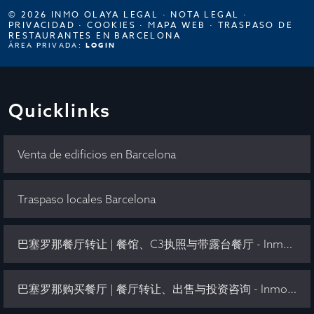
© 2026 INMO OLAYA LEGAL ·
NOTA LEGAL
·
PRIVACIDAD
·
COOKIES
·
MAPA WEB
·
TRASPASO DE
RESTAURANTES EN BARCELONA
ÁREA PRIVADA:
LOGIN
Quicklinks
Venta de edificios en Barcelona
Traspaso locales Barcelona
巴塞罗那餐厅转让 | 餐馆、C3执照与带露台餐厅 - Inmo Olaya
巴塞罗那购买餐厅 | 餐厅转让、出售与投资咨询 - Inmo Olaya