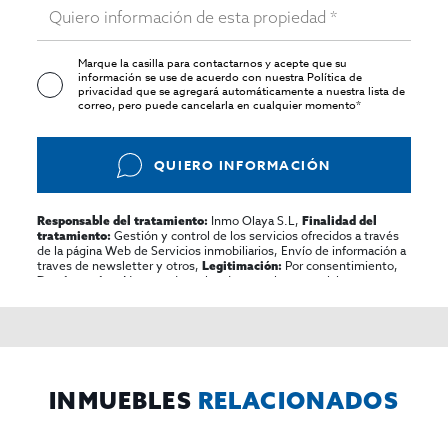
Marque la casilla para contactarnos y acepte que su
información se use de acuerdo con nuestra
Política de
privacidad
que se agregará automáticamente a nuestra lista de
correo, pero puede cancelarla en cualquier momento*
QUIERO INFORMACIÓN
Inmo Olaya S.L,
Responsable del tratamiento:
Finalidad del
Gestión y control de los servicios ofrecidos a través
tratamiento:
de la página Web de Servicios inmobiliarios, Envío de información a
traves de newsletter y otros,
Por consentimiento,
Legitimación:
No se cederan los datos, salvo para elaborar
Destinatarios:
contabilidad,
Acceder,
Derechos de las personas interesadas:
rectificar y suprimir los datos, solicitar la portabilidad de los
mismos, oponerse altratamiento y solicitar la limitación de éste,
El Propio interesado,
Procedencia de los datos:
Información
Puede consultarse la información adicional y detallada
Adicional:
sobre protección de datos
Aquí
.
INMUEBLES
RELACIONADOS