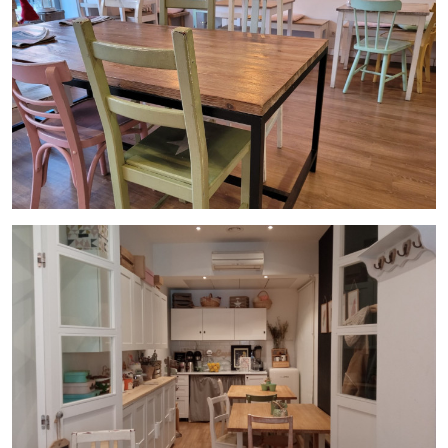
El negocio se traspasa con todo lo que se puede ver en las
imágenes, todo lo necesario para continuar con la actividad
desde el primer día. La persiana exterior es automática, la
puerta principal acristalada es automática, dispone de dos
sistemas de cortina de aire, 3 splits distribuidos por el local,
circuito cerrado de cámaras...etc
El precio del traspaso es de 51.000€ y tiene un alquiler
actual de 850€+IVA
No dudes en contactar con
InmoOlaya
para ser el nuevo
propietario de este buen negocio.