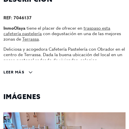
REF: 7046137
InmoOlaya
tiene el placer de ofrecer en
traspaso esta
cafetería pastelería
con degustación en una de las mejores
zonas de
Terrassa
.
Deliciosa y acogedora Cafetería Pastelería con Obrador en el
centro de Terrassa. Dada la buena ubicación del local en un
paseo peatonal rodeado de viviendas, colegios,
supermercados, centros culturales, negocios de hostelería,
hace que haya un flujo elevado de peatones por la zona.
LEER MÁS
Un local con un diseño agradable y relajado de 85m2 útiles,
distribuido en un espacio principal de degustación con un
mostrador, 1 espacio privado polivalente con capacidad para
IMÁGENES
10 comensales y un espacio de obrador(completamente
equipado, nevera, congelador, horno, maquinaria en general,
moldes, utensilios...etc). El local dispone de una capacidad
interior de 26 comensales y dispone de una terraza exterior
ampliable, en la cual actualmente existen 7 mesas.