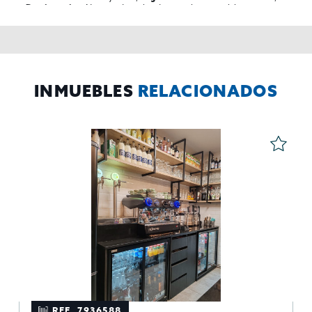
No se cederan los datos, salvo para elaborar
Destinatarios:
contabilidad,
Acceder,
Derechos de las personas interesadas:
rectificar y suprimir los datos, solicitar la portabilidad de los
mismos, oponerse altratamiento y solicitar la limitación de éste,
El Propio interesado,
Procedencia de los datos:
Información
Puede consultarse la información adicional y detallada
Adicional:
sobre protección de datos
Aquí
.
INMUEBLES
RELACIONADOS
REF. 7936588