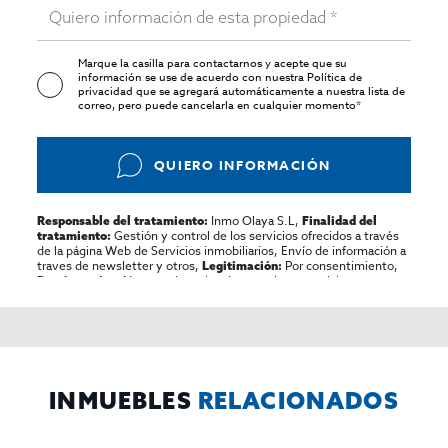
Marque la casilla para contactarnos y acepte que su
información se use de acuerdo con nuestra
Política de
privacidad
que se agregará automáticamente a nuestra lista de
correo, pero puede cancelarla en cualquier momento*
QUIERO INFORMACIÓN
Inmo Olaya S.L,
Responsable del tratamiento:
Finalidad del
Gestión y control de los servicios ofrecidos a través
tratamiento:
de la página Web de Servicios inmobiliarios, Envío de información a
traves de newsletter y otros,
Por consentimiento,
Legitimación:
No se cederan los datos, salvo para elaborar
Destinatarios:
contabilidad,
Acceder,
Derechos de las personas interesadas:
rectificar y suprimir los datos, solicitar la portabilidad de los
mismos, oponerse altratamiento y solicitar la limitación de éste,
El Propio interesado,
Procedencia de los datos:
Información
Puede consultarse la información adicional y detallada
Adicional:
sobre protección de datos
Aquí
.
INMUEBLES
RELACIONADOS