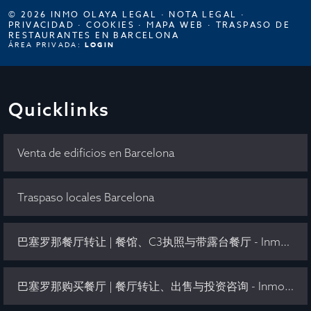
© 2026 INMO OLAYA LEGAL ·
NOTA LEGAL
·
PRIVACIDAD
·
COOKIES
·
MAPA WEB
·
TRASPASO DE
RESTAURANTES EN BARCELONA
ÁREA PRIVADA:
LOGIN
Quicklinks
Venta de edificios en Barcelona
Traspaso locales Barcelona
巴塞罗那餐厅转让 | 餐馆、C3执照与带露台餐厅 - Inmo Olaya
巴塞罗那购买餐厅 | 餐厅转让、出售与投资咨询 - Inmo Olaya