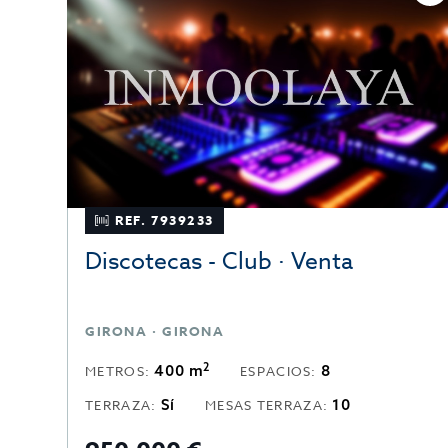
REF. 7939233
Discotecas - Club · Venta
CIUDAD REAL · FUENCALIENTE · CASTILLA-LA MANCHA
GIRONA · GIRONA
2
400 m
8
METROS:
ESPACIOS:
Sí
10
TERRAZA:
MESAS TERRAZA: