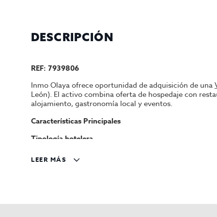
DESCRIPCIÓN
REF: 7939806
Inmo Olaya ofrece oportunidad de adquisición de una
León). El activo combina oferta de hospedaje con restau
alojamiento, gastronomía local y eventos.
Características Principales
Tipología hotelera
Alojamiento rural con restaurante y servicios complem
LEER MÁS
Categoría
Sin categoría oficial (establecimiento rural – casa rural
Nº de habitaciones/unidades
12 habitaciones (6 dobles y 6 triples) con posibilidad d