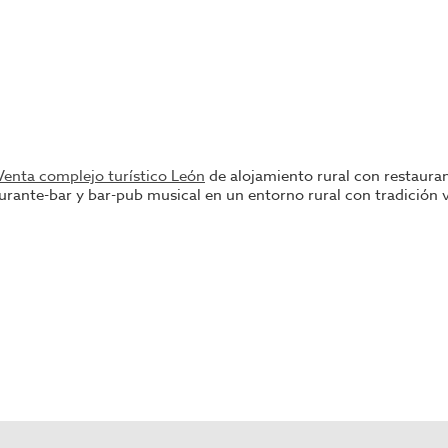
Venta complejo turístico León
de alojamiento rural con restauran
rante-bar y bar-pub musical en un entorno rural con tradición vi
entarios.
 con restaurante).
e camas supletorias (capacidad total aprox. 30 plazas).