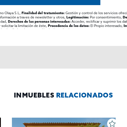
inícola cercana a Valdevimbre, con atractivos rurales y naturales
turismo rural.
mo Olaya S.L,
Gestión y control de los servicios ofrec
Finalidad del tratamiento:
información a traves de newsletter y otros,
Por consentimiento,
Legitimación:
De
lidad,
Acceder, rectificar y suprimir los dat
Derechos de las personas interesadas:
olicitar la limitación de éste,
El Propio interesado,
Procedencia de los datos:
I
enovar concepto gastronómico temático, ampliar servicios de exp
al y detallada sobre protección de datos
Aquí
.
 de eventos; posibilidad de gestión directa o concesión a operad
o, operadores de restauración con vocación de complementar serv
de rentabilidad.
INMUEBLES
RELACIONADOS