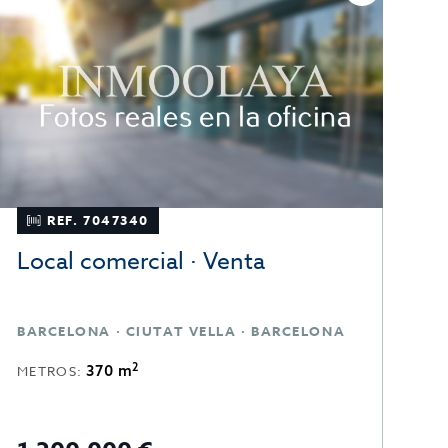
REF. 7047340
Local comercial · Venta
L
BARCELONA · CIUTAT VELLA · BARCELONA
B
2
370 m
METROS:
M