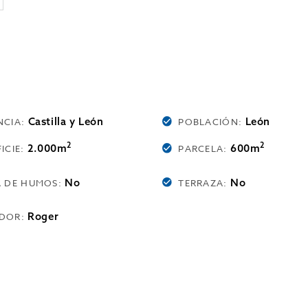
Castilla y León
León
NCIA:
POBLACIÓN:
2
2
2.000m
600m
ICIE:
PARCELA:
No
No
A DE HUMOS:
TERRAZA:
Roger
DOR: