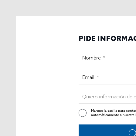
Superficie aproximada
No facilitada (instalaciones incluyen zonas de alojamien
Estado del activo
Operativo y en funcionamiento como alojamiento rural 
Servicios e instalaciones
PIDE INFORMA
Restaurante y bar integrados en “bodega-cueva” tr
Bar-pub musical.
Jardín, terraza y zonas ajardinadas.
Wifi y aire acondicionado en habitaciones.
Aparcamiento amplio y espacio exterior.
Accesibilidad, ascensor, calefacción.
Marque la casilla para cont
Uso actual y potencial
automáticamente a nuestra l
Uso actual como alojamiento rural con restaurante, ba
ampliando estancias temáticas y servicios de ocio.