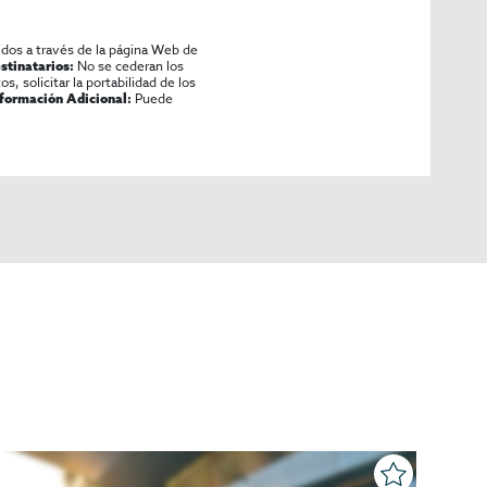
, y rutas enoturísticas. Entorno tranquilo con potencial
idos a través de la página Web de
No se cederan los
stinatarios:
os, solicitar la portabilidad de los
Puede
nformación Adicional:
eriencias rurales/enoturismo e integrar actividades de
or especializado en turismo rural y F&B.
icios de alojamiento, o fondos focalizados en activos