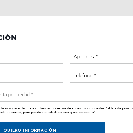
to, restaurante, bar y espacios exteriores).
con servicios de restauración.
CIÓN
adicional.
actarnos y acepte que su información se use de acuerdo con nuestra
Política de privac
ista de correo, pero puede cancelarla en cualquier momento*
r y bar-pub musical. Potencial para reforzar posicionamiento en
QUIERO INFORMACIÓN