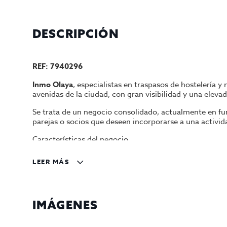
DESCRIPCIÓN
REF: 7940296
Inmo Olaya
, especialistas en traspasos de hostelería 
avenidas de la ciudad, con gran visibilidad y una eleva
Se trata de un negocio consolidado, actualmente en f
parejas o socios que deseen incorporarse a una activida
Características del negocio
Actividad: Fleca y cafetería
LEER MÁS
Negocio en funcionamiento
Facturación demostrable
Clientela fidelizada
IMÁGENES
Local completamente operativo
Excelente ubicación en avenida principal