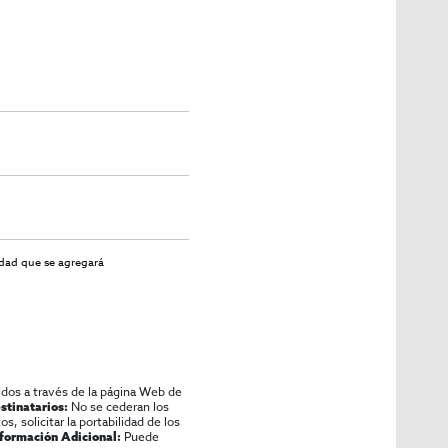
idad
que se agregará
idos a través de la página Web de
No se cederan los
stinatarios:
os, solicitar la portabilidad de los
Puede
nformación Adicional: