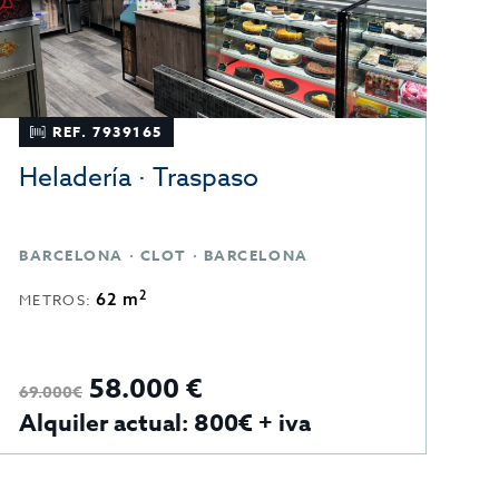
REF. 7939165
Heladería · Traspaso
H
BARCELONA · CLOT · BARCELONA
2
62 m
METROS:
M
58.000 €
69.000€
75
Alquiler actual: 800€ + iva
A