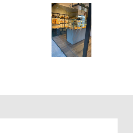
ersiones adicionales. Los actuales propietarios
leo o de inversión para quienes buscan una actividad
na opción ideal para quienes buscan iniciar o ampliar
y hostelería.