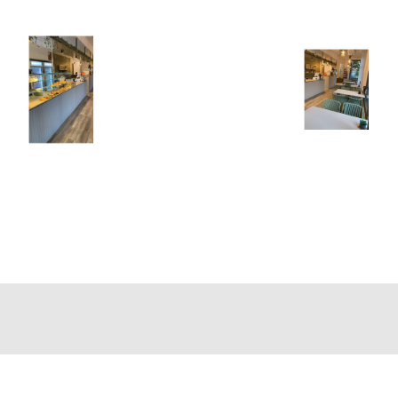
l
r la actividad desde el primer día, sin necesidad de realizar inv
ecesario para garantizar una transición cómoda y segura.
ón del negocio, representa una excelente oportunidad de autoemp
renta tan competitiva son cada vez más escasos en el mercado. U
la alimentación.
e con
Inmo Olaya
, agencia especializada en traspasos de negocios 