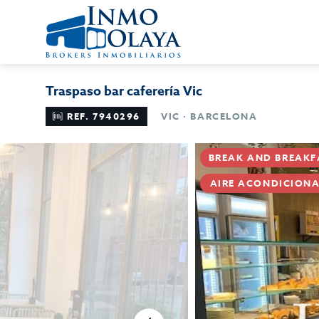
Traspaso bar caferería Vic
REF. 7940296
VIC · BARCELONA
BREAK AND BREAKF
AIRE ACONDICION