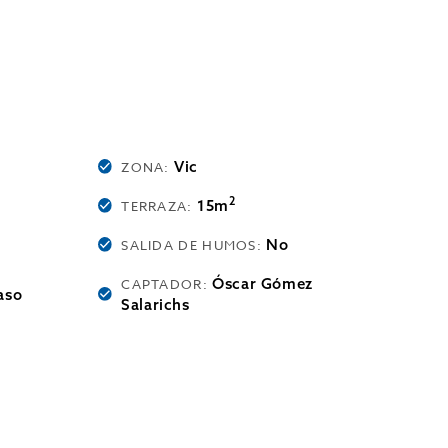
Vic
ZONA:
2
15m
TERRAZA:
No
SALIDA DE HUMOS:
Óscar Gómez
CAPTADOR:
aso
Salarichs