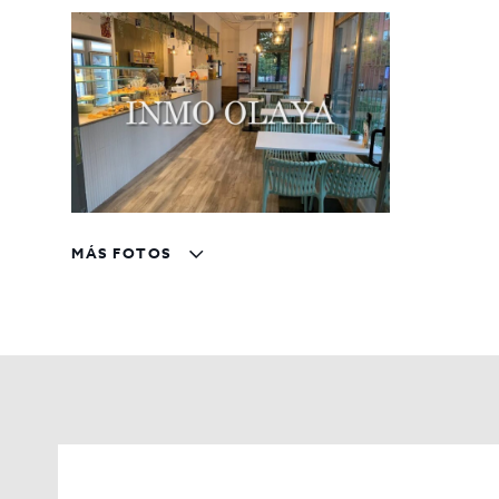
Zona con elevado tránsito peatonal y comercia
Ventajas de la inversión
El establecimiento se encuentra preparado para continua
facilitarán toda la información y el acompañamiento n
Gracias a su ubicación estratégica y a la consolidaci
estable y rentable.
Condiciones económicas
Traspaso:
56.000 €
MÁS FOTOS
Alquiler mensual:
408 €
Una oportunidad difícil de encontrar
Negocios con esta ubicación, nivel de actividad y una 
su proyecto empresarial en el sector de la hostelería y 
Para más información o concertar una visita, contact