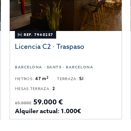
REF. 7940257
Licencia C2 · Traspaso
BARCELONA · SANTS · BARCELONA
2
47 m
Sí
METROS:
TERRAZA:
2
MESAS TERRAZA:
59.000 €
65.000€
Alquiler actual: 1.000€