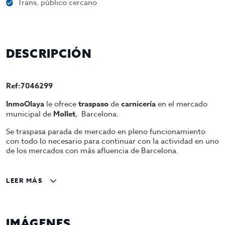
Trans. público cercano
DESCRIPCIÓN
Ref:7046299
InmoOlaya
le ofrece
traspaso
de
carnicería
en el mercado
municipal de
Mollet
, Barcelona.
Se traspasa parada de mercado en pleno funcionamiento
con todo lo necesario para continuar con la actividad en uno
de los mercados con más afluencia de Barcelona.
Traspaso por 60.000€ Alquiler por 561€ Contáctenos para
más información y/o agendar una cita en nuestras oficinas.
LEER MÁS
*Alquiler se incluye el coste de parada de mercado, camara
frigorifica comunitaria y almacén.
IMÁGENES
Gestiona InmoOlaya, agencia líder en traspasos de hotelería,