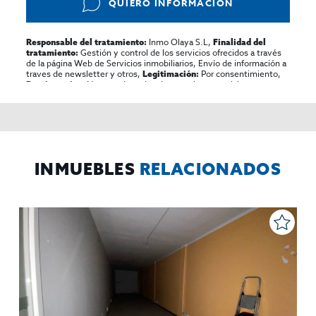
QUIERO INFORMACIÓN
Inmo Olaya S.L,
Responsable del tratamiento:
Finalidad del
Gestión y control de los servicios ofrecidos a través
tratamiento:
de la página Web de Servicios inmobiliarios, Envío de información a
traves de newsletter y otros,
Por consentimiento,
Legitimación:
No se cederan los datos, salvo para elaborar
Destinatarios:
contabilidad,
Acceder,
Derechos de las personas interesadas:
rectificar y suprimir los datos, solicitar la portabilidad de los
mismos, oponerse altratamiento y solicitar la limitación de éste,
El Propio interesado,
Procedencia de los datos:
Información
Puede consultarse la información adicional y detallada
Adicional:
sobre protección de datos
Aquí
.
INMUEBLES
RELACIONADOS