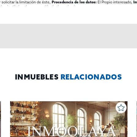
olicitar la limitación de éste,
El Propio interesado,
Procedencia de los datos:
I
al y detallada sobre protección de datos
Aquí
.
INMUEBLES
RELACIONADOS