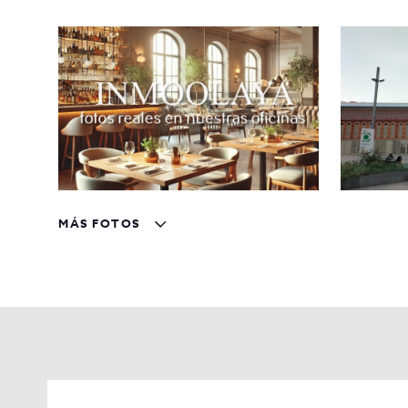
Excelente visibilidad y clientela fidelizada
Condiciones económicas:
Traspaso:
250.000 €
Alquiler:
3.500 €/mes mas iva
Contrato de arrendamiento:
10 años
Ideal para profesionales del sector que busquen una ub
MÁS FOTOS