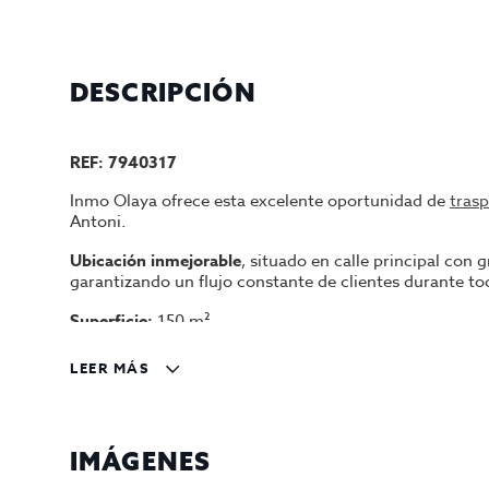
DESCRIPCIÓN
REF: 7940317
Inmo Olaya ofrece esta excelente oportunidad de
tras
Antoni.
Ubicación inmejorable
, situado en calle principal con
garantizando un flujo constante de clientes durante tod
Superficie:
150 m²
Aforo interior:
30 personas
LEER MÁS
Terraza:
18 plazas autorizadas
Negocio en pleno funcionamiento
IMÁGENES
Muy buena facturación demostrable