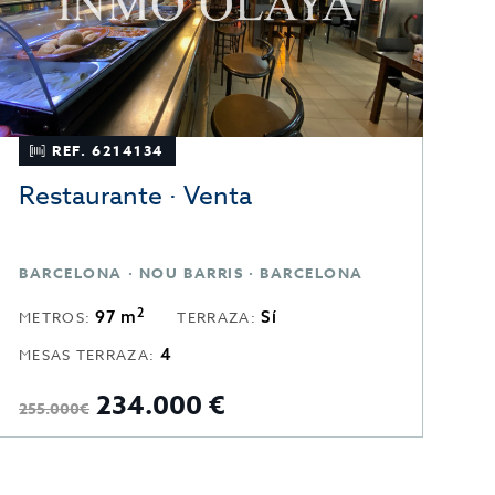
REF. 6214134
Restaurante · Venta
R
BARCELONA · NOU BARRIS · BARCELONA
B
2
97 m
Sí
METROS:
TERRAZA:
T
4
MESAS TERRAZA:
234.000 €
3
255.000€
A