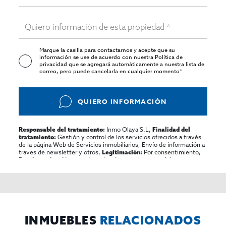
Marque la casilla para contactarnos y acepte que su
información se use de acuerdo con nuestra
Política de
privacidad
que se agregará automáticamente a nuestra lista de
correo, pero puede cancelarla en cualquier momento*
QUIERO INFORMACIÓN
Inmo Olaya S.L,
Responsable del tratamiento:
Finalidad del
Gestión y control de los servicios ofrecidos a través
tratamiento:
de la página Web de Servicios inmobiliarios, Envío de información a
traves de newsletter y otros,
Por consentimiento,
Legitimación:
No se cederan los datos, salvo para elaborar
Destinatarios:
contabilidad,
Acceder,
Derechos de las personas interesadas:
rectificar y suprimir los datos, solicitar la portabilidad de los
mismos, oponerse altratamiento y solicitar la limitación de éste,
El Propio interesado,
Procedencia de los datos:
Información
Puede consultarse la información adicional y detallada
Adicional:
sobre protección de datos
Aquí
.
INMUEBLES
RELACIONADOS