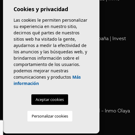
Olaya
Cookies y privacidad
Las cookies le permiten personalizar
Club
su experiencia en nuestro sitio,
decirnos qué partes de nuestros
Cartera Privada de Activos Hoteleros en España | Invest
sitios web ha visitado la gente,
ayudarnos a medir la efectividad de
Inmo Olaya
los anuncios y las búsquedas web, y
brindarnos información sobre el
Venta de edificios
comportamiento de los usuarios.
podemos mejorar nuestras
comunicaciones y productos
Más
Comprar restaurante en Barcelona
información
Negocios en rentabilidad en Barcelona
Aceptar cookies
Vender Hotel en España | Venta Confidencial – Inmo Olaya
Personalizar cookies
venta hoteles off market