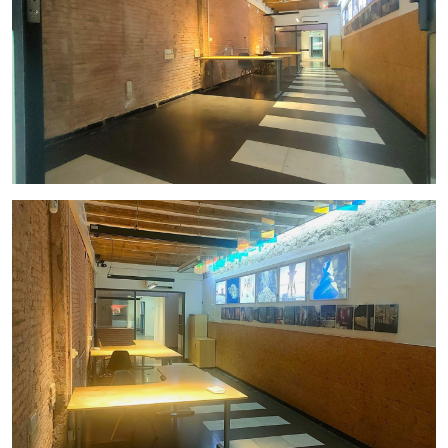
•
Amplia zona de Almacén
•
Excelente ubicación
en una
zona consolidada
y de
alta
demanda
Equipamiento y extras:
•
Acceso a pie de calle
•
Adaptado
para
personas con movilidad reducida
•
Espacios diáfanos
y
fácilmente redistribuibles
•
Buena accesibilidad
mediante
transporte público
•
Entorno comercial y profesional consolidado
•
Listo para iniciar actividad o adaptar a las necesidades del
comprador