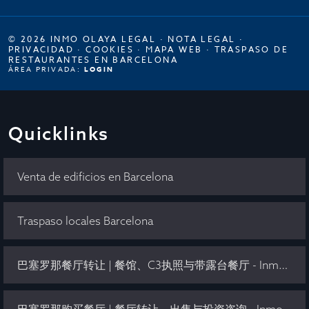
© 2026 INMO OLAYA LEGAL ·
NOTA LEGAL
·
PRIVACIDAD
·
COOKIES
·
MAPA WEB
·
TRASPASO DE
RESTAURANTES EN BARCELONA
ÁREA PRIVADA:
LOGIN
Quicklinks
Venta de edificios en Barcelona
Traspaso locales Barcelona
巴塞罗那餐厅转让 | 餐馆、C3执照与带露台餐厅 - Inmo Olaya