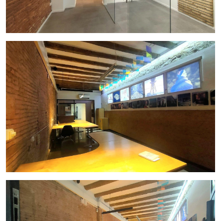
movilidad reducida
, facilitando la accesibilidad tanto para
clientes como para empleados. Además, cuenta con una
amplia
zona de almacén
, un valor añadido que aporta
practicidad y capacidad de organización para el día a día de
la actividad.
Gracias a su
ubicación estratégica
en una de las zonas más
demandadas de Barcelona y a sus características, esta
oficina representa una
excelente oportunidad
tanto para
empresas que busquen establecer su sede como para
inversores que deseen adquirir un activo con gran potencial.
Características principales:
•
Local Comercial
en
Venta
en
Vila de Gràcia
•
165 m²
de superficie
•
Espacios amplios y funcionales
• Distribución versátil
adaptable a diferentes actividades
profesionales