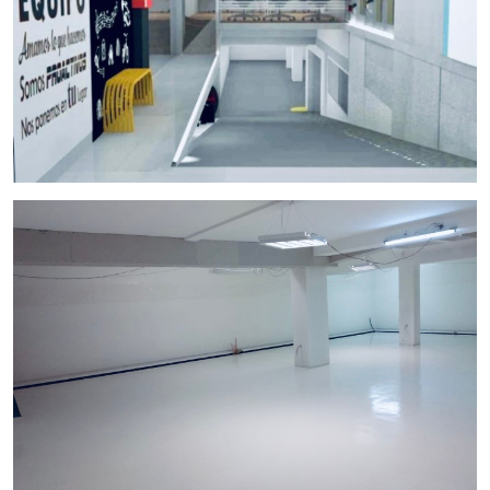
zona ofrece una excelente calidad de vida con una amplia
variedad de servicios, restaurantes, tiendas y una red de
transporte público altamente eficiente. Vivir o tener un
negocio en el Eixample significa estar en el corazón de
Barcelona, rodeado de historia, cultura y todas las
comodidades de una gran ciudad.
InmoOlaya, Tu Agencia Inmobiliaria de Confianza
En
InmoOlaya
, nos especializamos en la venta y alquiler de
locales comerciales en Barcelona y sus alrededores. Nuestro
equipo de expertos inmobiliarios está comprometido a
ofrecerte un servicio personalizado y profesional,
ayudándote a encontrar el espacio perfecto para tu negocio
y asesorándote en cada paso del proceso de compra.
Contáctanos
¡No dejes pasar esta oportunidad de adquirir un local
comercial en una de las mejores zonas de Barcelona! Para
más información y para programar una visita, no dudes en
contactarnos.