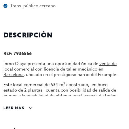
Trans. público cercano
DESCRIPCIÓN
REF: 7936566
Inmo Olaya presenta una oportunidad única de
venta de
local comercial con licencia de taller mecánico en
Barcelona
, ubicado en el prestigioso barrio del Eixample .
Este local comercial de 534 m² construido, en buen
estado de 2 plantas , cuenta con posibilidad de salida de
humos y la posibilidad de obtener una Licencia de todas
especialidades Automotrices , lo que lo convierte en una
opción ideal para negocios.
LEER MÁS
Características del Local
Superficie Total:
425 m²