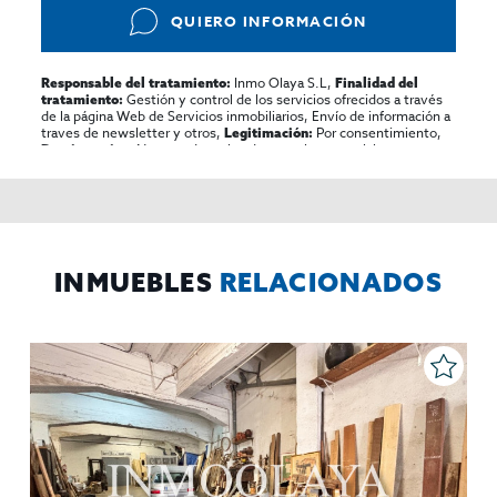
QUIERO INFORMACIÓN
Inmo Olaya S.L,
Responsable del tratamiento:
Finalidad del
Gestión y control de los servicios ofrecidos a través
tratamiento:
de la página Web de Servicios inmobiliarios, Envío de información a
traves de newsletter y otros,
Por consentimiento,
Legitimación:
No se cederan los datos, salvo para elaborar
Destinatarios:
contabilidad,
Acceder,
Derechos de las personas interesadas:
rectificar y suprimir los datos, solicitar la portabilidad de los
mismos, oponerse altratamiento y solicitar la limitación de éste,
El Propio interesado,
Procedencia de los datos:
Información
Puede consultarse la información adicional y detallada
Adicional:
sobre protección de datos
Aquí
.
INMUEBLES
RELACIONADOS