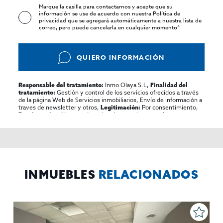
Marque la casilla para contactarnos y acepte que su
información se use de acuerdo con nuestra
Política de
privacidad
que se agregará automáticamente a nuestra lista de
correo, pero puede cancelarla en cualquier momento*
QUIERO INFORMACIÓN
Inmo Olaya S.L,
Responsable del tratamiento:
Finalidad del
Gestión y control de los servicios ofrecidos a través
tratamiento:
de la página Web de Servicios inmobiliarios, Envío de información a
traves de newsletter y otros,
Por consentimiento,
Legitimación:
No se cederan los datos, salvo para elaborar
Destinatarios:
contabilidad,
Acceder,
Derechos de las personas interesadas:
rectificar y suprimir los datos, solicitar la portabilidad de los
mismos, oponerse altratamiento y solicitar la limitación de éste,
El Propio interesado,
Procedencia de los datos:
Información
Puede consultarse la información adicional y detallada
Adicional:
sobre protección de datos
Aquí
.
INMUEBLES
RELACIONADOS