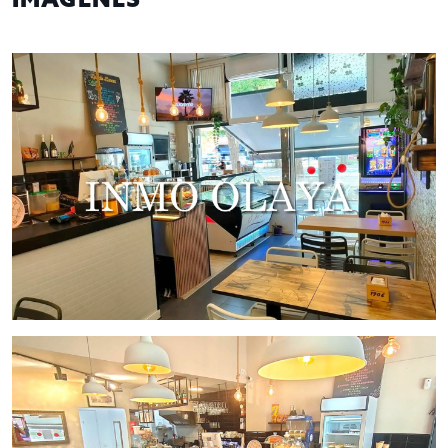
Zona Deportiva
Can Cabanyes
, que favorece la
fidelización
de la clientela
y ofrece un
excelente potencial de
crecimiento
gracias al
dinamismo comercial de la zona
, la
proximidad al centro comercial
y la
elevada densidad
residencial
de su entorno.
Se trata de un
negocio en funcionamiento
, ideal para
continuar la actividad desde el primer día, dispone
de cocina
Con Salida de Humos
de
Filtro de Carbono
y
ofrece una
excelente oportunidad
tanto para profesionales
del sector como para emprendedores que buscan un
negocio rentable
en un entorno de
clientela habitual y
fidelizad
a
.
El establecimiento cuenta con
40 m² perfectamente
distribuidos
,
33 personas
de aforo totales (9 personas en el
interior
y
24 personas en la terraza)
y dispone de una
terraza con 5 mesas oficiales
, un importante
valor añadido
que incrementa la capacidad del local y su facturación.
Como
complemento
a la actividad principal, dispone de
autorización para la
V
enta de Helados
, generando
ingresos
adicionales
durante los meses de mayor afluencia.