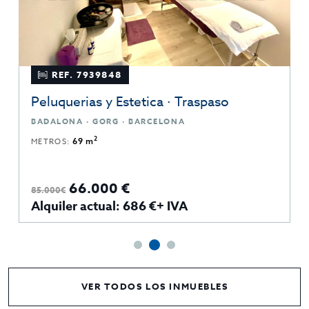
REF. 7939848
Peluquerias y Estetica · Traspaso
BADALONA · GORG · BARCELONA
2
METROS:
69 m
66.000 €
85.000€
Alquiler actual: 686 €+ IVA
VER TODOS LOS INMUEBLES