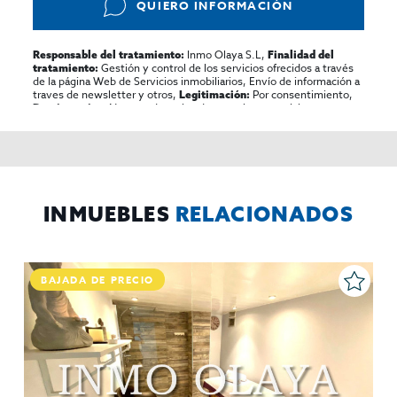
QUIERO INFORMACIÓN
Inmo Olaya S.L,
Responsable del tratamiento:
Finalidad del
Gestión y control de los servicios ofrecidos a través
tratamiento:
de la página Web de Servicios inmobiliarios, Envío de información a
traves de newsletter y otros,
Por consentimiento,
Legitimación:
No se cederan los datos, salvo para elaborar
Destinatarios:
contabilidad,
Acceder,
Derechos de las personas interesadas:
rectificar y suprimir los datos, solicitar la portabilidad de los
mismos, oponerse altratamiento y solicitar la limitación de éste,
El Propio interesado,
Procedencia de los datos:
Información
Puede consultarse la información adicional y detallada
Adicional:
sobre protección de datos
Aquí
.
INMUEBLES
RELACIONADOS
BAJADA DE PRECIO