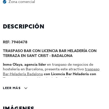
Zona comercial
DESCRIPCIÓN
REF: 7940478
TRASPASO BAR CON LICENCIA BAR HELADERÍA CON
TERRAZA EN SANT CRIST - BADALONA
Inmo Olaya
,
agencia líder
en traspaso de negocios de
hostelería en Barcelona, presenta este atractivo
traspaso
Bar-Heladería Badalona
con Licencia Bar Heladería con
Terraza
situado en el barrio de
Sant Crist
, una
zona
residencial consolidada
de Badalona con una
elevada
LEER MÁS
densidad de población
,
gran actividad comercial, servicios
y
un
constante paso de vecinos
durante todo el día.
Con
ubicación estratégica
, en una
plazoleta con varios
servicios
, cerca del
Centro Comercial Màgic Badalona
y
IMÁGENES