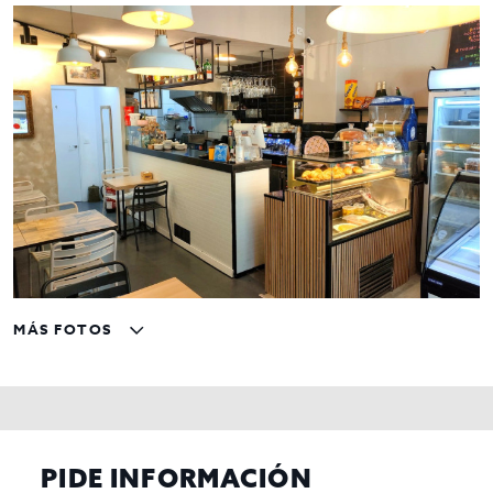
Rodeado de
comercios y servicios
Clientela fidelizada
Equipamiento y extras
Totalmente equipado
para empezar a trabajar
desde el primer día
Cocina completamente instalada
Local preparado para la actividad
Condiciones económicas
Traspaso:
66.000 €
Alquiler:
561 €/mes + IVA (liquidación trimestral)
MÁS FOTOS
Una excelente oportunidad por su
bajo alquiler
,
ubicación
estratégica
y
potencial de rentabilidad
en uno de los barrios
más consolidados de Badalona.
Consúltenos para más información y solicite una visita.
PIDE INFORMACIÓN
Gestiona Inmo Olaya,
agencia líder en traspasos de negocios