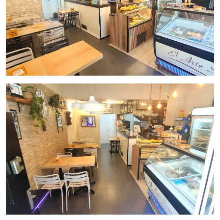
El local ha solicitado nueva licencia de Bar-Cafetería.
El local está
completamente equipado
y preparado para
continuar la actividad
sin necesidad de realizar nuevas
inversiones, ofreciendo una
distribución práctica y funcional
para el trabajo diario.
Características principales
Licencia Bar Heladería
(se ha solicitado
nueva
licencia
de
Bar Cafetería)
Local de
70 m²
Aforo de
33 personas totales
Cocina
Con Salida de Humos
de
Filtro de Carbono
Terraza
con
5 mesas oficiales
Negocio en funcionamiento
Venta de helados
Máquina tragaperras
sin permanencia
Amplio espacio de trabajo
Zona residencial con
gran densidad de población