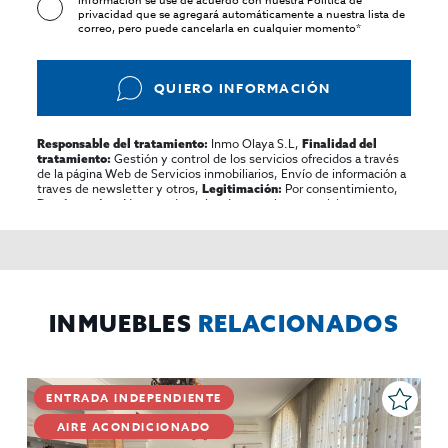
información se use de acuerdo con nuestra
Política de
privacidad
que se agregará automáticamente a nuestra lista de
correo, pero puede cancelarla en cualquier momento*
QUIERO INFORMACIÓN
Inmo Olaya S.L,
Responsable del tratamiento:
Finalidad del
Gestión y control de los servicios ofrecidos a través
tratamiento:
de la página Web de Servicios inmobiliarios, Envío de información a
traves de newsletter y otros,
Por consentimiento,
Legitimación:
No se cederan los datos, salvo para elaborar
Destinatarios:
contabilidad,
Acceder,
Derechos de las personas interesadas:
rectificar y suprimir los datos, solicitar la portabilidad de los
mismos, oponerse altratamiento y solicitar la limitación de éste,
El Propio interesado,
Procedencia de los datos:
Información
Puede consultarse la información adicional y detallada
Adicional:
sobre protección de datos
Aquí
.
INMUEBLES
RELACIONADOS
ENTRADA INDEPENDIENTE
AIRE ACONDICIONADO