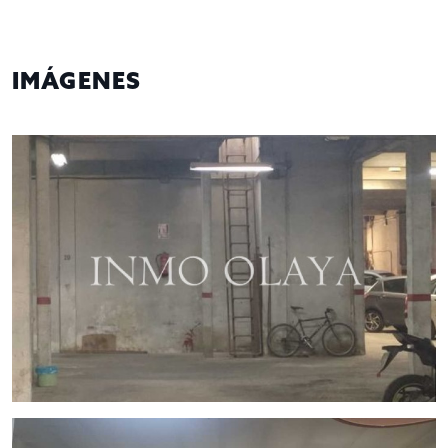
de 350 M2 y a continuación, el otro local con entrada por la
calle de atrás, de 250 M2. Este último local edificable con
permiso del Ayuntamiento y tramitación presentada, se
podrían edificar planta baja más tres pisos de altura.
IMÁGENES
Venta por 790.000 €
Contáctenos para más información y/o agendar una cita en
nuestras oficinas.
Gestiona InmoOlaya
InmoOlaya, agencia líder en traspasos de hotelería, póngase
en contacto con nosotros, o visite nuestro portal;
encontrará la mayor selección de restaurantes y negocios de
hostelería en traspaso de Barcelona. Un asesor le
acompañara en todo el proceso, ahorrando tiempo y
seleccionando los mejores negocios para su proyecto.