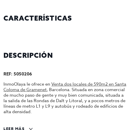
CARACTERÍSTICAS
DESCRIPCIÓN
REF: 5050206
InmoOlaya le ofrece en
Venta dos locales de 590m2 en Santa
Coloma de Gramenet
, Barcelona. Situada en zona comercial
de mucho paso de gente y muy bien comunicada, situada a
la salida de las Rondas de Dalt y Litoral, y a pocos metros de
líneas de metro L1 y L9 y autobús y rodeado de edificios de
alta densidad.
Son dos locales juntos, cuenta con dos entradas con puerta
de 5 metros de altura, por 5 metros de ancho, con un total
LEER MÁS