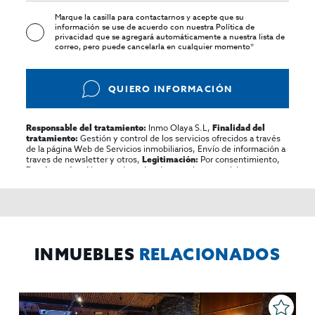
Marque la casilla para contactarnos y acepte que su
información se use de acuerdo con nuestra
Política de
privacidad
que se agregará automáticamente a nuestra lista de
correo, pero puede cancelarla en cualquier momento*
QUIERO INFORMACIÓN
Inmo Olaya S.L,
Responsable del tratamiento:
Finalidad del
Gestión y control de los servicios ofrecidos a través
tratamiento:
de la página Web de Servicios inmobiliarios, Envío de información a
traves de newsletter y otros,
Por consentimiento,
Legitimación:
No se cederan los datos, salvo para elaborar
Destinatarios:
contabilidad,
Acceder,
Derechos de las personas interesadas:
rectificar y suprimir los datos, solicitar la portabilidad de los
mismos, oponerse altratamiento y solicitar la limitación de éste,
El Propio interesado,
Procedencia de los datos:
Información
Puede consultarse la información adicional y detallada
Adicional:
sobre protección de datos
Aquí
.
INMUEBLES
RELACIONADOS