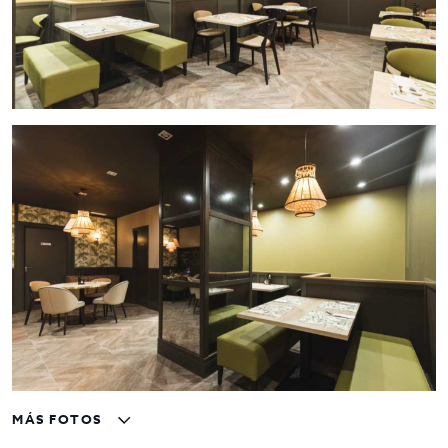
Ubicación Estratégica:
Situado en una de las zonas
más demandadas de Badalona, este restaurante
está rodeado de puntos de interés que garantizan
un alto flujo de clientes.
Diseño Moderno y Funcional:
La fachada
acristalada y el diseño de interiores brindan una
imagen atractiva y profesional que atrae a todo tipo
de clientela.
Mercado Gastronómico en Crecimiento:
Badalona
es conocida por su encanto costero y su vibrante
escena gastronómica, lo que convierte este
traspaso en una inversión con gran potencial.
Listo para Operar:
Equipamiento completo y en
perfecto estado, diseñado para cumplir con las
necesidades de cualquier tipo de cocina o concepto
gastronómico.
Detalles Económicos:
MÁS FOTOS
Traspaso:
210.000 €