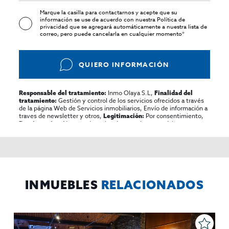
Marque la casilla para contactarnos y acepte que su
información se use de acuerdo con nuestra
Política de
privacidad
que se agregará automáticamente a nuestra lista de
correo, pero puede cancelarla en cualquier momento*
QUIERO INFORMACIÓN
Inmo Olaya S.L,
Responsable del tratamiento:
Finalidad del
Gestión y control de los servicios ofrecidos a través
tratamiento:
de la página Web de Servicios inmobiliarios, Envío de información a
traves de newsletter y otros,
Por consentimiento,
Legitimación:
No se cederan los datos, salvo para elaborar
Destinatarios:
contabilidad,
Acceder,
Derechos de las personas interesadas:
rectificar y suprimir los datos, solicitar la portabilidad de los
mismos, oponerse altratamiento y solicitar la limitación de éste,
El Propio interesado,
Procedencia de los datos:
Información
Puede consultarse la información adicional y detallada
Adicional:
sobre protección de datos
Aquí
.
INMUEBLES
RELACIONADOS