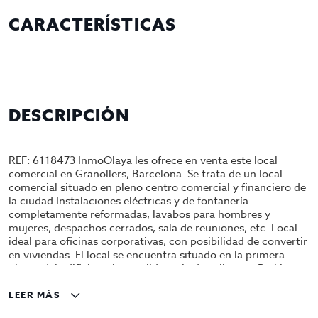
CARACTERÍSTICAS
DESCRIPCIÓN
REF: 6118473 InmoOlaya les ofrece en venta este local
comercial en Granollers, Barcelona. Se trata de un local
comercial situado en pleno centro comercial y financiero de
la ciudad.Instalaciones eléctricas y de fontanería
completamente reformadas, lavabos para hombres y
mujeres, despachos cerrados, sala de reuniones, etc. Local
ideal para oficinas corporativas, con posibilidad de convertir
en viviendas. El local se encuentra situado en la primera
planta del edificio y tiene salida a pie de calle a un Parking
con 500 plazas. Precio de venta 940.000 euros Contáctenos
para más información y/o agendar una cita en nuestras
LEER MÁS
oficinas. Gestiona InmoOlaya InmoOlaya, agencia líder en