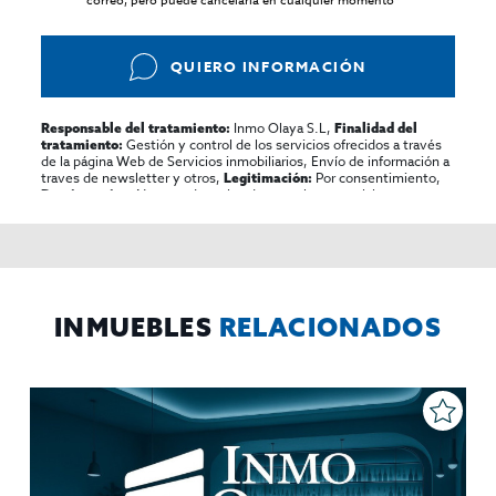
correo, pero puede cancelarla en cualquier momento*
QUIERO INFORMACIÓN
Inmo Olaya S.L,
Responsable del tratamiento:
Finalidad del
Gestión y control de los servicios ofrecidos a través
tratamiento:
de la página Web de Servicios inmobiliarios, Envío de información a
traves de newsletter y otros,
Por consentimiento,
Legitimación:
No se cederan los datos, salvo para elaborar
Destinatarios:
contabilidad,
Acceder,
Derechos de las personas interesadas:
rectificar y suprimir los datos, solicitar la portabilidad de los
mismos, oponerse altratamiento y solicitar la limitación de éste,
El Propio interesado,
Procedencia de los datos:
Información
Puede consultarse la información adicional y detallada
Adicional:
sobre protección de datos
Aquí
.
INMUEBLES
RELACIONADOS